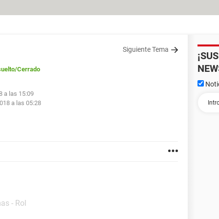
Siguiente Tema
¡SU
NEW
uelto
/Cerrado
Noti
8 a las 15:09
018 a las 05:28
as - Rol