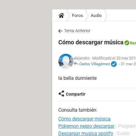
Foros
Audio
Tema Anterior
Cómo descargar música
Res
alejandro
- Modificado el 20 mar 201
Carlos Villagómez
-
21 mar 2
la bella durmiente
Compartir
Consulta también:
Cómo descargar música
Pokemon negro descargar
- Program
Descargar musica spotify
- Guide