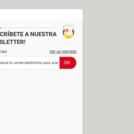
SCRÍBETE A NUESTRA
SLETTER!
cias
Ver un ejemplo