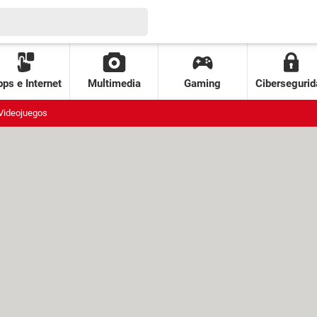
ps e Internet
Multimedia
Gaming
Cibersegurid
Videojuegos