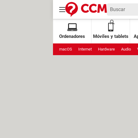
Ordenadores
Móviles y tablets
Ap
macOS
Internet
Hardware
Audio