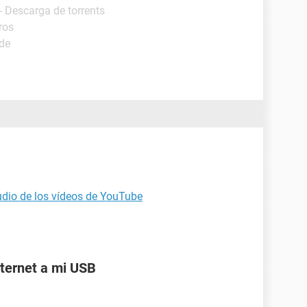
- Descarga de torrents
ros
ide
udio de los vídeos de YouTube
ternet a mi USB