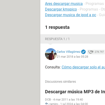
Ares descargar musica
- Programas 
Descargar kmspico
- Programas - Ot
Descargar musica de ipod a pc
- Gu
1 respuesta
RESPUESTA 1 / 1
Carlos Villagómez
278.797
21 mar 2018 a las 05:28
Consulta:
Cómo descargar solo el a
Discusiones similares
Descargar música MP3 de In
DCB
-
4 mar 2011 a las 19:40
ramiro
-
1 jul 2024 a las 04:00