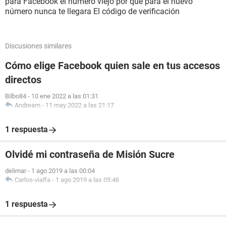
para Facebook el número viejo por que para el nuevo
número nunca te llegara El código de verificación
Discusiones similares
Cómo elige Facebook quien sale en tus accesos
directos
Bilbo84
-
10 ene 2022 a las 01:31
Andream
-
11 may 2022 a las 21:17
1 respuesta
Olvidé mi contraseña de Misión Sucre
delimar
-
1 ago 2019 a las 00:04
Carlos-vialfa
-
1 ago 2019 a las 05:46
1 respuesta