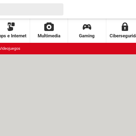
ps e Internet
Multimedia
Gaming
Cibersegurid
Videojuegos