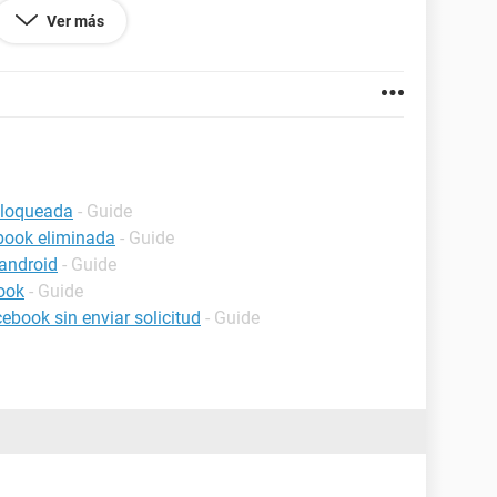
el que fue creado?
Ver más
bloqueada
- Guide
book eliminada
- Guide
android
- Guide
ook
- Guide
book sin enviar solicitud
- Guide