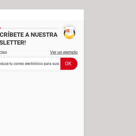
SCRÍBETE A NUESTRA
SLETTER!
cias
Ver un ejemplo