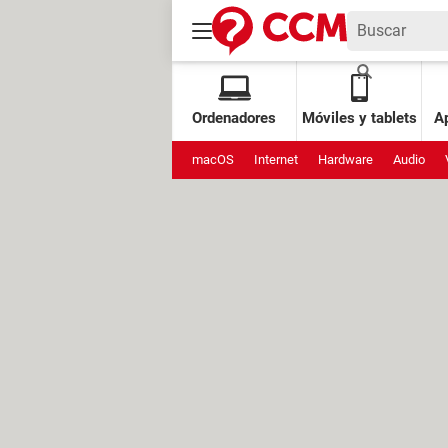
Ordenadores
Móviles y tablets
Ap
macOS
Internet
Hardware
Audio