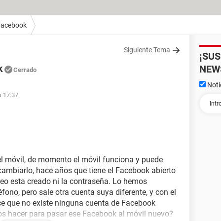
Facebook
Siguiente Tema
¡SU
k
NEW
Cerrado
Noti
s 17:37
el móvil, de momento el móvil funciona y puede
cambiarlo, hace años que tiene el Facebook abierto
reo esta creado ni la contraseña. Lo hemos
fono, pero sale otra cuenta suya diferente, y con el
ece que no existe ninguna cuenta de Facebook
s hacer para pasar ese Facebook al móvil nuevo?