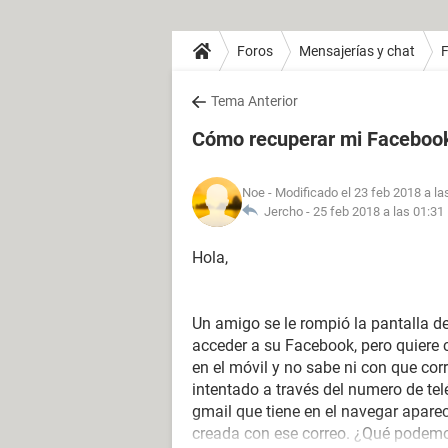
Foros
Mensajerías y chat
Tema Anterior
Cómo recuperar mi Faceboo
Noe
- Modificado el 23 feb 2018 a la
Jercho -
25 feb 2018 a las 01:31
Hola,
Un amigo se le rompió la pantalla d
acceder a su Facebook, pero quiere 
en el móvil y no sabe ni con que cor
intentado a través del numero de telé
gmail que tiene en el navegar apar
creada con ese correo. ¿Qué podemo