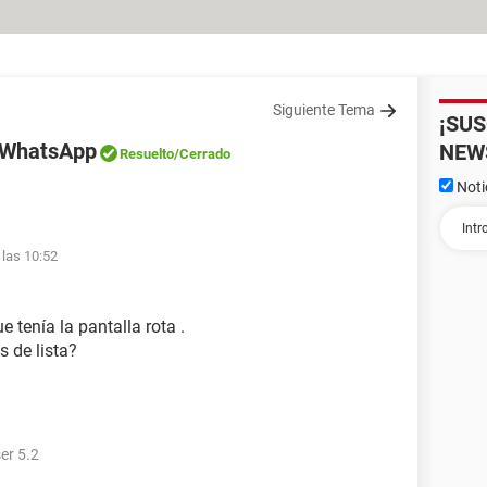
Siguiente Tema
¡SU
e WhatsApp
NEW
Resuelto
/Cerrado
Noti
 las 10:52
 tenía la pantalla rota .
 de lista?
er 5.2