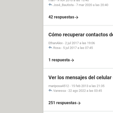
mari
-
9 nov 2010 a las 13:40
José_Bautista
-
7 mar 2020 a las 20:40
42 respuestas
Cómo recuperar contactos 
EthanAlex
-
2 jul 2017 a las 19:06
Rosa
-
5 jul 2017 a las 07:45
1 respuesta
Ver los mensajes del celular
mariposa4512
-
15 feb 2013 a las 21:35
Vanessa
-
22 ago 2022 a las 03:45
251 respuestas