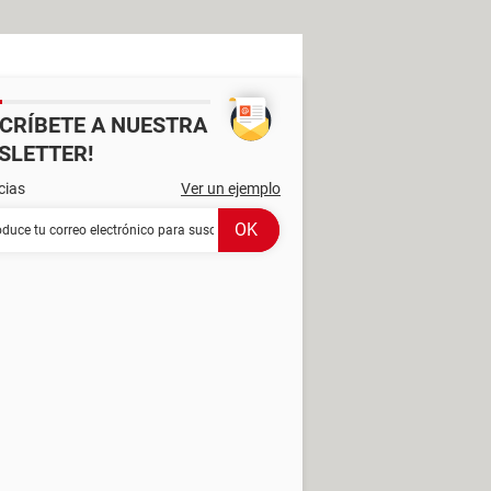
SCRÍBETE A NUESTRA
SLETTER!
cias
Ver un ejemplo