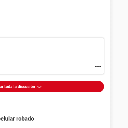
ar toda la discusión
celular robado