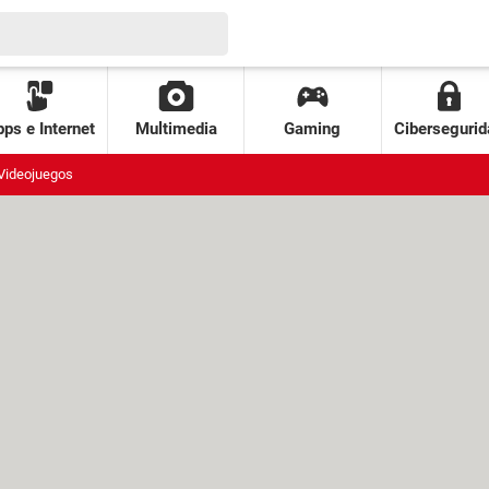
ps e Internet
Multimedia
Gaming
Cibersegurid
Videojuegos