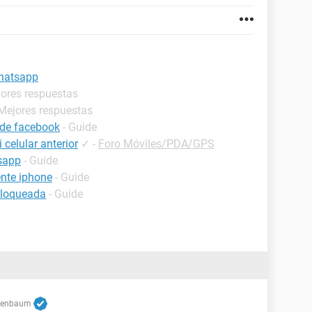
whatsapp
jores respuestas
 Mejores respuestas
 de facebook
- Guide
celular anterior
✓
-
Foro Móviles/PDA/GPS
sapp
- Guide
nte iphone
- Guide
bloqueada
- Guide
fenbaum