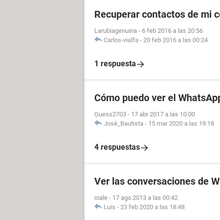
Recuperar contactos de mi c
Larubiagenuina
-
6 feb 2016 a las 20:56
Carlos-vialfa
-
20 feb 2016 a las 00:24
1 respuesta
Cómo puedo ver el WhatsApp
Guess2703
-
17 abr 2017 a las 10:00
José_Bautista
-
15 mar 2020 a las 19:18
4 respuestas
Ver las conversaciones de W
ioale
-
17 ago 2013 a las 00:42
Luis
-
23 feb 2020 a las 18:48