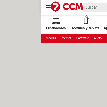
Ordenadores
Móviles y tablets
Ap
macOS
Internet
Hardware
Audio