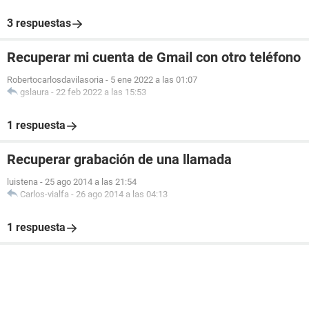
3 respuestas
Recuperar mi cuenta de Gmail con otro teléfono
Robertocarlosdavilasoria
-
5 ene 2022 a las 01:07
gslaura
-
22 feb 2022 a las 15:53
1 respuesta
Recuperar grabación de una llamada
luistena
-
25 ago 2014 a las 21:54
Carlos-vialfa
-
26 ago 2014 a las 04:13
1 respuesta