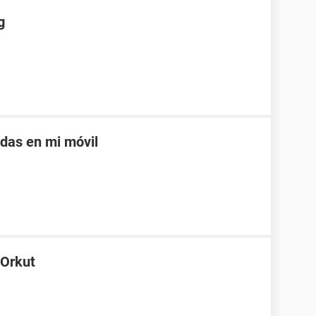
g
adas en mi móvil
 Orkut