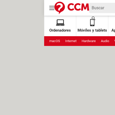
Ordenadores
Móviles y tablets
Ap
macOS
Internet
Hardware
Audio