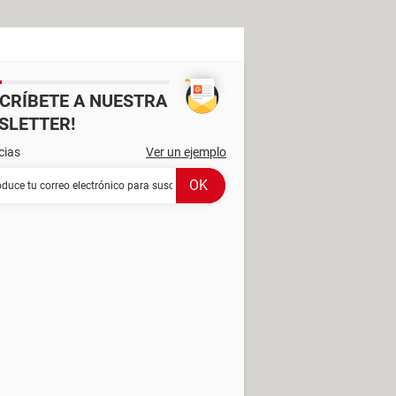
SCRÍBETE A NUESTRA
SLETTER!
cias
Ver un ejemplo