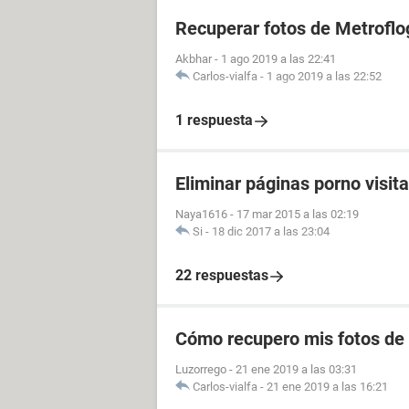
Recuperar fotos de Metroflo
Akbhar
-
1 ago 2019 a las 22:41
Carlos-vialfa
-
1 ago 2019 a las 22:52
1 respuesta
Eliminar páginas porno visit
Naya1616
-
17 mar 2015 a las 02:19
Si
-
18 dic 2017 a las 23:04
22 respuestas
Cómo recupero mis fotos de
Luzorrego
-
21 ene 2019 a las 03:31
Carlos-vialfa
-
21 ene 2019 a las 16:21