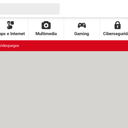
ps e Internet
Multimedia
Gaming
Cibersegurid
Videojuegos