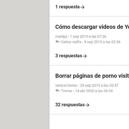
1 respuesta
Cómo descargar videos de Y
marilpz
-
1 sep 2015 a las 07:26
Carlos-vialfa
-
9 sep 2015 a las 02:56
3 respuestas
Borrar páginas de porno visi
venicio torres
-
29 sep 2013 a las 02:47
Tinmar
-
14 abr 2020 a las 06:34
32 respuestas