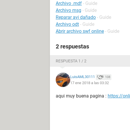
Archivo .mdf
- Guide
Archivo msg
- Guide
Reparar avi dañado
- Guide
Archivo odt
- Guide
Abrir archivo swf online
- Guide
2 respuestas
RESPUESTA 1 / 2
LuisAML30111
108
17 ene 2018 a las 03:32
aqui muy buena pagina :
https://on