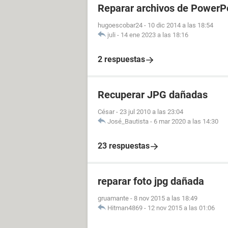
Reparar archivos de PowerP
hugoescobar24
-
10 dic 2014 a las 18:54
juli
-
14 ene 2023 a las 18:16
2 respuestas
Recuperar JPG dañadas
César
-
23 jul 2010 a las 23:04
José_Bautista
-
6 mar 2020 a las 14:30
23 respuestas
reparar foto jpg dañada
gruamante
-
8 nov 2015 a las 18:49
Hitman4869
-
12 nov 2015 a las 01:06