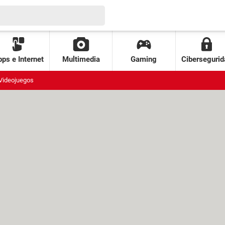
ps e Internet
Multimedia
Gaming
Cibersegurid
Videojuegos