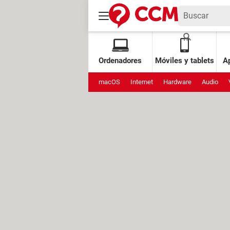
Ordenadores
Móviles y tablets
Ap
macOS
Internet
Hardware
Audio