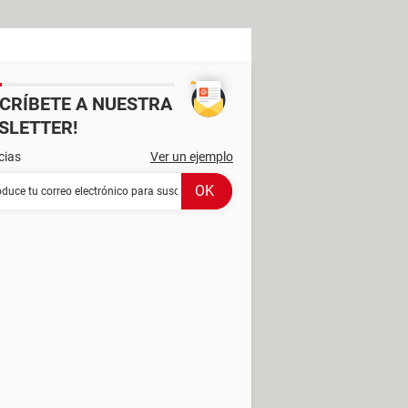
SCRÍBETE A NUESTRA
SLETTER!
cias
Ver un ejemplo