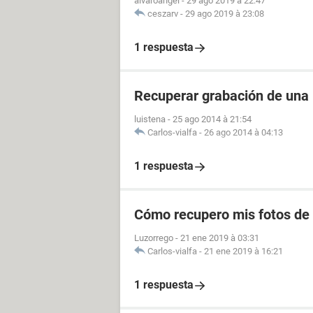
alvaroangel
-
29 ago 2019 à 22:47
ceszarv
-
29 ago 2019 à 23:08
1 respuesta
Recuperar grabación de una
luistena
-
25 ago 2014 à 21:54
Carlos-vialfa
-
26 ago 2014 à 04:13
1 respuesta
Cómo recupero mis fotos de
Luzorrego
-
21 ene 2019 à 03:31
Carlos-vialfa
-
21 ene 2019 à 16:21
1 respuesta