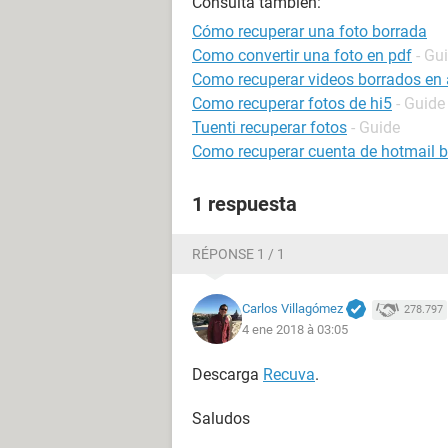
Consulta también:
Cómo recuperar una foto borrada
Como convertir una foto en pdf
- Gu
Como recuperar videos borrados en 
Como recuperar fotos de hi5
- Guide
Tuenti recuperar fotos
- Guide
Como recuperar cuenta de hotmail 
1 respuesta
RÉPONSE 1 / 1
Carlos Villagómez
278.797
4 ene 2018 à 03:05
Descarga
Recuva
.
Saludos