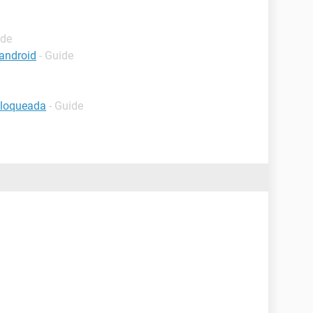
ide
android
- Guide
bloqueada
- Guide