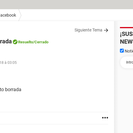
Facebook
Siguiente Tema
¡SU
rrada
NEW
Resuelto
/Cerrado
Noti
18 à 03:05
to borrada