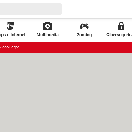
ps e Internet
Multimedia
Gaming
Cibersegurid
Videojuegos