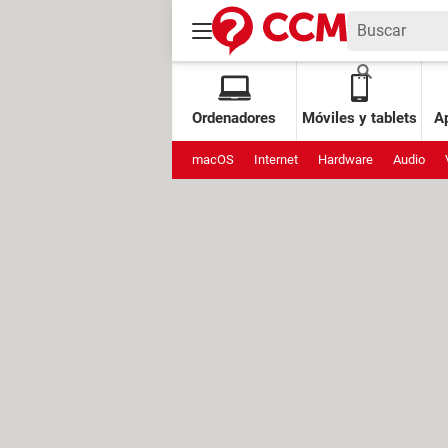
Ordenadores
Móviles y tablets
Ap
macOS
Internet
Hardware
Audio