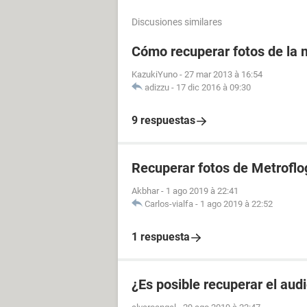
Discusiones similares
Cómo recuperar fotos de la m
KazukiYuno
-
27 mar 2013 à 16:54
adizzu
-
17 dic 2016 à 09:30
9 respuestas
Recuperar fotos de Metroflo
Akbhar
-
1 ago 2019 à 22:41
Carlos-vialfa
-
1 ago 2019 à 22:52
1 respuesta
¿Es posible recuperar el aud