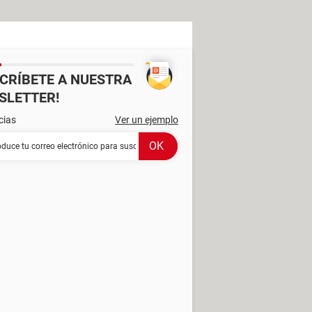
SCRÍBETE A NUESTRA
SLETTER!
cias
Ver un ejemplo