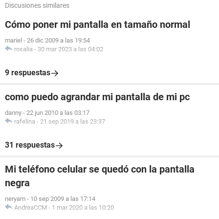
Discusiones similares
Cómo poner mi pantalla en tamaño normal
mariel
-
26 dic 2009 a las 19:54
rosalia
-
30 mar 2023 a las 04:02
9 respuestas
como puedo agrandar mi pantalla de mi pc
danny
-
22 jun 2010 a las 03:17
rafelina
-
21 sep 2019 a las 23:37
31 respuestas
Mi teléfono celular se quedó con la pantalla
negra
neryam
-
10 sep 2009 a las 17:14
AndreaCCM
-
1 mar 2020 a las 10:20