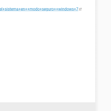
r+el+sistema+en++modo+seguro++windows+7