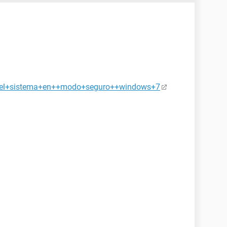
r+el+sistema+en++modo+seguro++windows+7