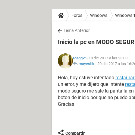
Foros
Windows
Windows 
Tema Anterior
Inicio la pc en MODO SEGURO
Maggxt
- 18 dic 2017 a las 23:00
mayestik
-
20 dic 2017 a las 16:2
Hola, hoy estuve intentado
restaurar
un error, y me dijero que intente
rest
modo seguro me sale la pantalla en n
boton de inicio por que no puedo abr
Gracias
Compartir