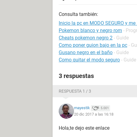
Consulta también:
Inicio la pc en MODO SEGURO y me s
Pokemon blanco y negro rom
- Prog
Cheats pokemon negro 2
- Guide
Como poner guion bajo en la pc
- Gu
Gusano negro en el baño
- Guide
Como quitar el modo seguro
- Guide
3 respuestas
RESPUESTA 1 / 3
mayestik
5.001
20 dic 2017 a las 16:18
Hola,te dejo este enlace