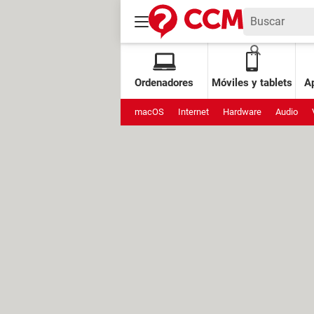
Ordenadores
Móviles y tablets
Ap
macOS
Internet
Hardware
Audio