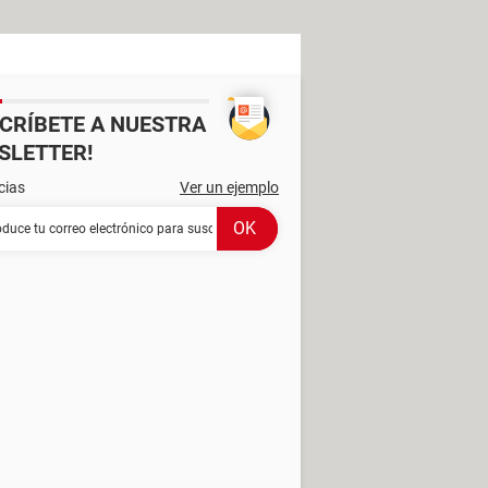
SCRÍBETE A NUESTRA
SLETTER!
cias
Ver un ejemplo