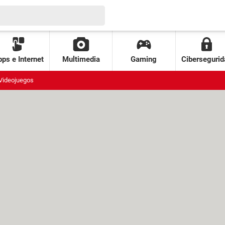
ps e Internet
Multimedia
Gaming
Cibersegurid
Videojuegos