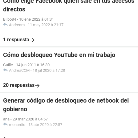
Cómo elige Facebook quien sale en tus accesos
directos
Bilbo84
-
10 ene 2022 à 01:31
Andream
-
11 may 2022 à 21:17
1 respuesta
Cómo desbloqueo YouTube en mi trabajo
Guille
-
14 jun 2011 à 16:30
AndreaCCM
-
18 jul 2020 à 17:28
20 respuestas
Generar código de desbloqueo de netbook del
gobierno
ana
-
29 mar 2020 à 04:57
monardic
-
13 abr 2020 à 22:57