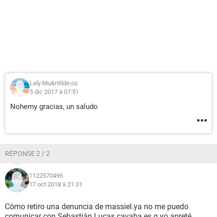
Laly Mu&ntilde;oz
5 dic 2017 à 07:51
Nohemy gracias, un saludo
RÉPONSE 2 / 2
1122570496
17 oct 2018 à 21:31
Cómo retiro una denuncia de massiel.ya no me puedo
comunicar con Sebastián Lucas cavaba.es q yo apreté