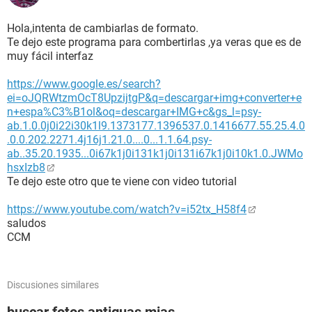
Hola,intenta de cambiarlas de formato.
Te dejo este programa para combertirlas ,ya veras que es de
muy fácil interfaz
https://www.google.es/search?
ei=oJQRWtzmOcT8UpzijtgP&q=descargar+img+converter+e
n+espa%C3%B1ol&oq=descargar+IMG+c&gs_l=psy-
ab.1.0.0j0i22i30k1l9.1373177.1396537.0.1416677.55.25.4.0
.0.0.202.2271.4j16j1.21.0....0...1.1.64.psy-
ab..35.20.1935...0i67k1j0i131k1j0i131i67k1j0i10k1.0.JWMo
hsxIzb8
Te dejo este otro que te viene con video tutorial
https://www.youtube.com/watch?v=i52tx_H58f4
saludos
CCM
Discusiones similares