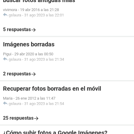
buscar fotos antiguas mias
vivimora
-
19 abr 2016 a las 21:28
gslaura
-
31 ago 2023 a las 22:01
5 respuestas
Imágenes borradas
Pigui
-
29 abr 2020 a las 00:50
gslaura
-
31 ago 2023 a las 21:34
2 respuestas
Recuperar fotos borradas en el móvil
Maria
-
26 ene 2012 a las 11:47
gslaura
-
31 ago 2023 a las 21:54
25 respuestas
¿Cómo subir fotos a Google Imágenes?