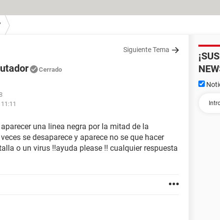
7
Siguiente Tema
¡SU
utador
NEW
Cerrado
Noti
8
 11:11
aparecer una linea negra por la mitad de la
s veces se desaparece y aparece no se que hacer
talla o un virus !!ayuda please !! cualquier respuesta