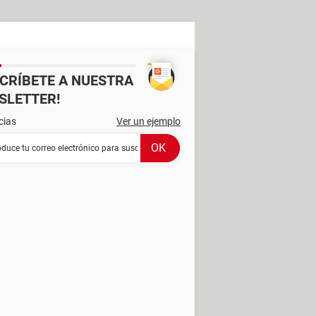
SCRÍBETE A NUESTRA
SLETTER!
cias
Ver un ejemplo