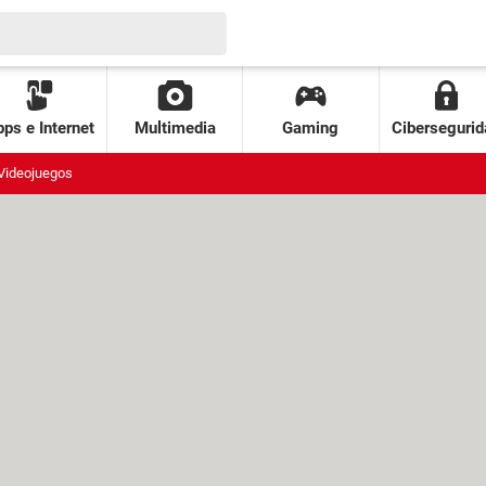
ps e Internet
Multimedia
Gaming
Cibersegurid
Videojuegos