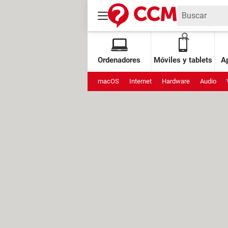
Ordenadores
Móviles y tablets
Ap
macOS
Internet
Hardware
Audio