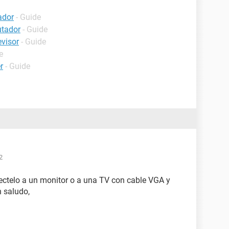
ador
- Guide
utador
- Guide
evisor
- Guide
e
r
- Guide
2
nectelo a un monitor o a una TV con cable VGA y
 saludo,