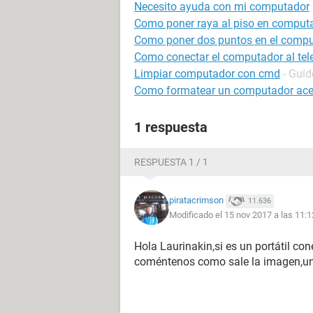
Necesito ayuda con mi computador
Como poner raya al piso en comput
Como poner dos puntos en el comp
Como conectar el computador al tel
Limpiar computador con cmd
- Guid
Como formatear un computador ace
1 respuesta
RESPUESTA 1 / 1
piratacrimson
11.636
Modificado el 15 nov 2017 a las 11:1
Hola Laurinakin,si es un portátil co
coméntenos como sale la imagen,un