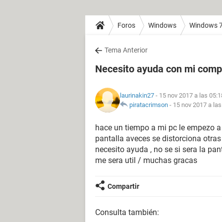
Foros
Windows
Windows 
Tema Anterior
Necesito ayuda con mi comp
laurinakin27
- 15 nov 2017 a las 05:1
piratacrimson
-
15 nov 2017 a las
hace un tiempo a mi pc le empezo a 
pantalla aveces se distorciona otra
necesito ayuda , no se si sera la pan
me sera util / muchas gracas
Compartir
Consulta también: