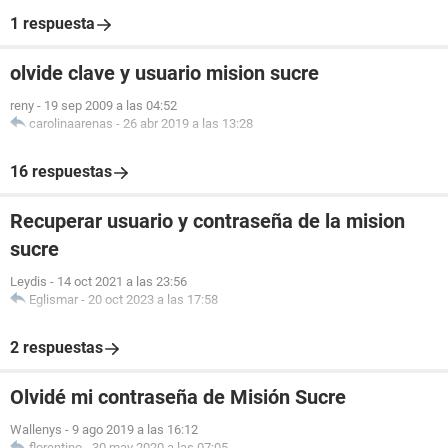
1 respuesta
olvide clave y usuario mision sucre
reny
-
19 sep 2009 a las 04:52
carolinaarenas
-
26 abr 2019 a las 13:28
16 respuestas
Recuperar usuario y contraseña de la mision
sucre
Leydis
-
14 oct 2021 a las 23:56
Eglismar
-
20 oct 2023 a las 17:58
2 respuestas
Olvidé mi contraseña de Misión Sucre
Wallenys
-
9 ago 2019 a las 16:12
florentino
-
30 may 2020 a las 07:05