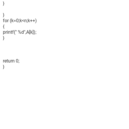
}
}
for (k=0;k<n;k++)
{
printf(" %d",A[k]);
}
return 0;
}