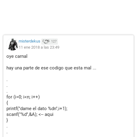
misterdekus
127
11 ene 2018 a las 23:49
oye carnal
hay una parte de ese codigo que esta mal ...
.
.
.
for (i=0; i<n; i++)
{
printf("dame el dato %dn",i+1);
scanf("%d",&A); <-- aqui
}
.
.