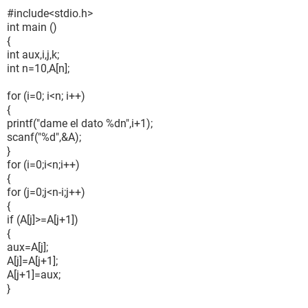
#include<stdio.h>
int main ()
{
int aux,i,j,k;
int n=10,A[n];
for (i=0; i<n; i++)
{
printf("dame el dato %dn",i+1);
scanf("%d",&A);
}
for (i=0;i<n;i++)
{
for (j=0;j<n-i;j++)
{
if (A[j]>=A[j+1])
{
aux=A[j];
A[j]=A[j+1];
A[j+1]=aux;
}