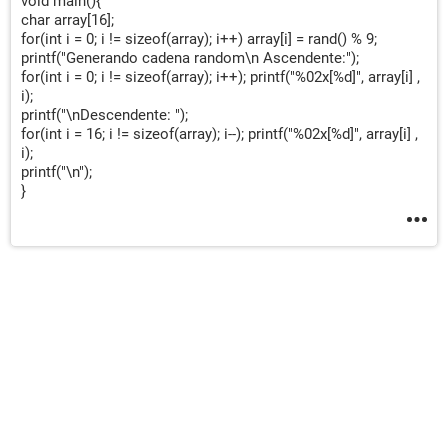
void main(){
char array[16];
for(int i = 0; i != sizeof(array); i++) array[i] = rand() % 9;
printf("Generando cadena random\n Ascendente:");
for(int i = 0; i != sizeof(array); i++); printf("%02x[%d]", array[i] ,
i);
printf("\nDescendente: ");
for(int i = 16; i != sizeof(array); i--); printf("%02x[%d]", array[i] ,
i);
printf("\n");
}