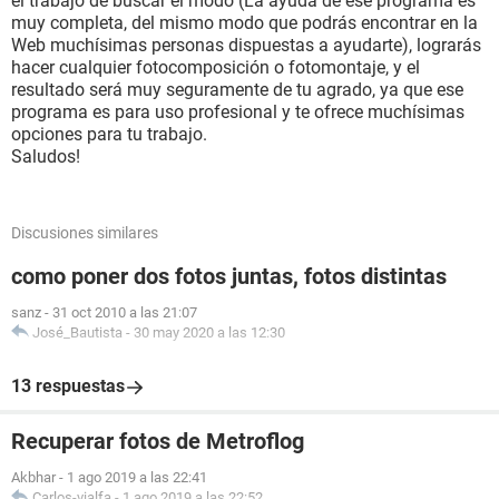
el trabajo de buscar el modo (La ayuda de ese programa es
muy completa, del mismo modo que podrás encontrar en la
Web muchísimas personas dispuestas a ayudarte), lograrás
hacer cualquier fotocomposición o fotomontaje, y el
resultado será muy seguramente de tu agrado, ya que ese
programa es para uso profesional y te ofrece muchísimas
opciones para tu trabajo.
Saludos!
Discusiones similares
como poner dos fotos juntas, fotos distintas
sanz
-
31 oct 2010 a las 21:07
José_Bautista
-
30 may 2020 a las 12:30
13 respuestas
Recuperar fotos de Metroflog
Akbhar
-
1 ago 2019 a las 22:41
Carlos-vialfa
-
1 ago 2019 a las 22:52