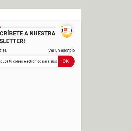
SCRÍBETE A NUESTRA
SLETTER!
cias
Ver un ejemplo