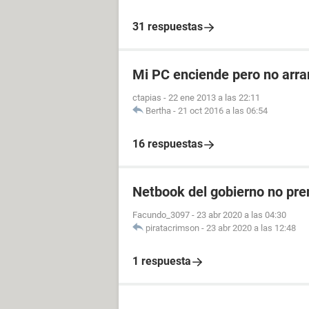
31 respuestas
Mi PC enciende pero no arr
ctapias
-
22 ene 2013 a las 22:11
Bertha
-
21 oct 2016 a las 06:54
16 respuestas
Netbook del gobierno no pre
Facundo_3097
-
23 abr 2020 a las 04:30
piratacrimson
-
23 abr 2020 a las 12:48
1 respuesta