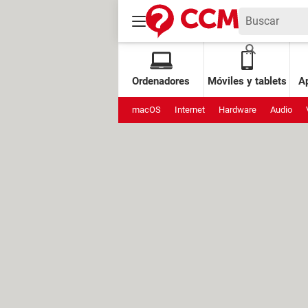
Ordenadores
Móviles y tablets
Ap
macOS
Internet
Hardware
Audio