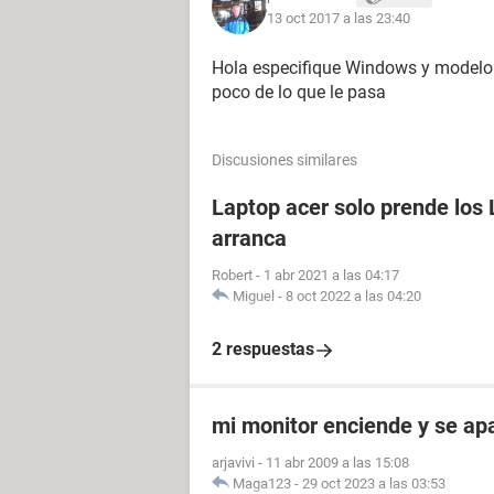
13 oct 2017 a las 23:40
Hola especifique Windows y modelo 
poco de lo que le pasa
Discusiones similares
Laptop acer solo prende los 
arranca
Robert
-
1 abr 2021 a las 04:17
Miguel
-
8 oct 2022 a las 04:20
2 respuestas
mi monitor enciende y se a
arjavivi
-
11 abr 2009 a las 15:08
Maga123
-
29 oct 2023 a las 03:53