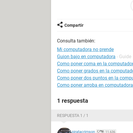
Compartir
Consulta también:
Mi computadora no prende
Guion bajo en computadora
- Guide
Como poner coma en la computado
No tiene pila qye le pueda quitaf
Como poner grados en la computad
Como poner dos puntos en la comp
Como poner arroba en computadora
1 respuesta
RESPUESTA 1 / 1
piratacrimson
11.636