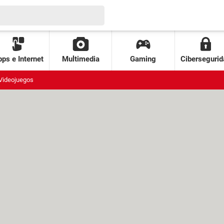
ps e Internet
Multimedia
Gaming
Cibersegurid
Videojuegos