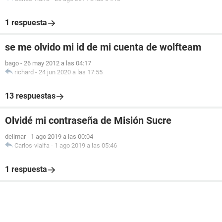
1 respuesta
se me olvido mi id de mi cuenta de wolfteam
bago
-
26 may 2012 a las 04:17
richard
-
24 jun 2020 a las 17:55
13 respuestas
Olvidé mi contraseña de Misión Sucre
delimar
-
1 ago 2019 a las 00:04
Carlos-vialfa
-
1 ago 2019 a las 05:46
1 respuesta