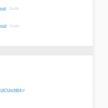
mail
- Guide
mail
- Guide
=U87Uiyr9BI4