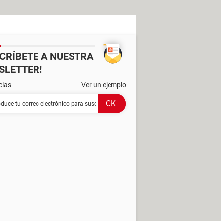
SCRÍBETE A NUESTRA
SLETTER!
cias
Ver un ejemplo