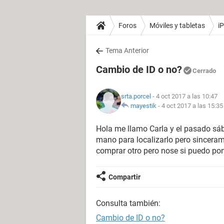
Foros
Móviles y tabletas
i
Tema Anterior
Cambio de ID o no?
Cerrado
srta.porcel
- 4 oct 2017 a las 10:47
mayestik
-
4 oct 2017 a las 15:35
Hola me llamo Carla y el pasado sáb
mano para localizarlo pero sinceram
comprar otro pero nose si puedo pon
Compartir
Consulta también:
Cambio de ID o no?