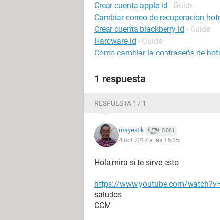
Crear cuenta apple id
- Guide
Cambiar correo de recuperacion hot
Crear cuenta blackberry id
- Guide
Hardware id
- Guide
Como cambiar la contraseña de hot
1 respuesta
RESPUESTA 1 / 1
mayestik
5.001
4 oct 2017 a las 15:35
Hola,mira si te sirve esto
https://www.youtube.com/watch?v
saludos
CCM