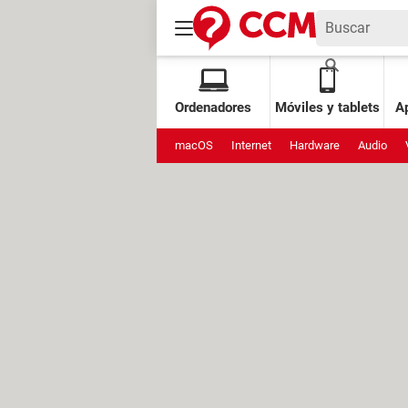
Ordenadores
Móviles y tablets
Ap
macOS
Internet
Hardware
Audio