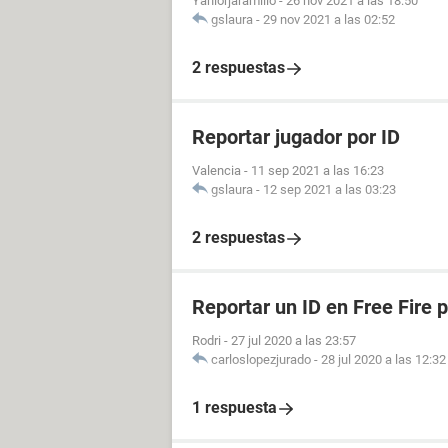
Yaniorjaramillo
-
26 nov 2021 a las 18:50
gslaura
-
29 nov 2021 a las 02:52
2 respuestas
Reportar jugador por ID
Valencia
-
11 sep 2021 a las 16:23
gslaura
-
12 sep 2021 a las 03:23
2 respuestas
Reportar un ID en Free Fire 
Rodri
-
27 jul 2020 a las 23:57
carloslopezjurado
-
28 jul 2020 a las 12:32
1 respuesta