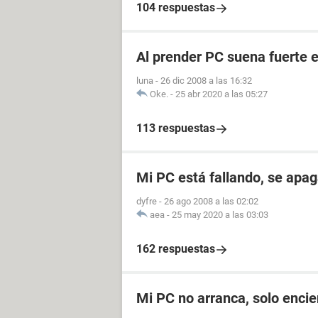
104 respuestas
Al prender PC suena fuerte e
luna
-
26 dic 2008 a las 16:32
Oke.
-
25 abr 2020 a las 05:27
113 respuestas
Mi PC está fallando, se apag
dyfre
-
26 ago 2008 a las 02:02
aea
-
25 may 2020 a las 03:03
162 respuestas
Mi PC no arranca, solo enci