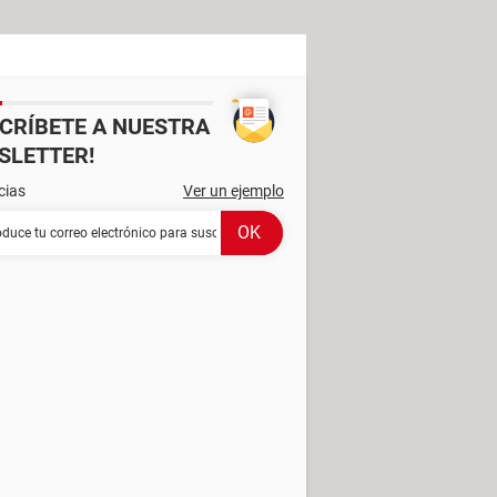
SCRÍBETE A NUESTRA
SLETTER!
cias
Ver un ejemplo