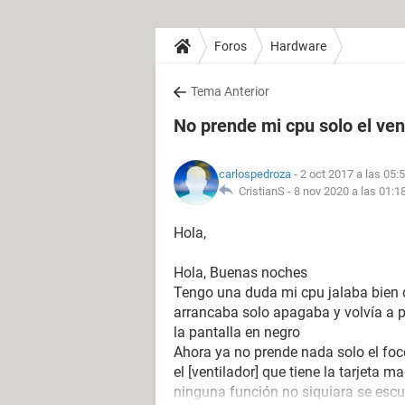
Foros
Hardware
Tema Anterior
No prende mi cpu solo el ven
carlospedroza
- 2 oct 2017 a las 05:
CristianS -
8 nov 2020 a las 01:1
Hola,
Hola, Buenas noches
Tengo una duda mi cpu jalaba bien 
arrancaba solo apagaba y volvía a p
la pantalla en negro
Ahora ya no prende nada solo el foc
el [ventilador] que tiene la tarjeta 
ninguna función no siquiara se escu