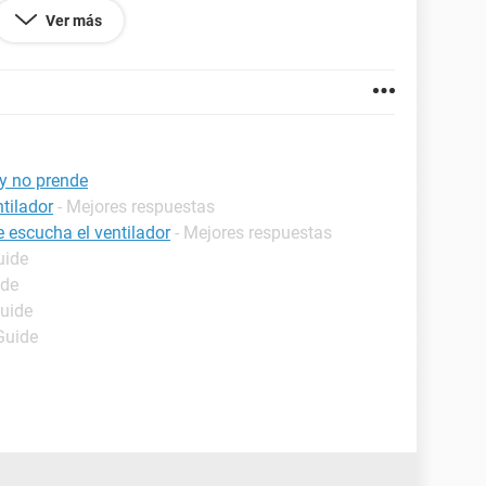
Ver más
 y no prende
tilador
- Mejores respuestas
 escucha el ventilador
- Mejores respuestas
uide
ide
Guide
Guide