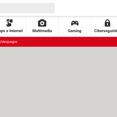
ps e Internet
Multimedia
Gaming
Cibersegurid
Videojuegos