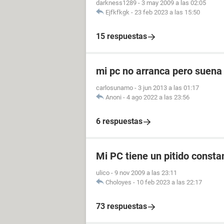
darkness1289
-
3 may 2009 a las 02:05
Ejfkfkgk
-
23 feb 2023 a las 15:50
15 respuestas
mi pc no arranca pero suena 
carlosunamo
-
3 jun 2013 a las 01:17
Anoni
-
4 ago 2022 a las 23:56
6 respuestas
Mi PC tiene un pitido consta
ulico
-
9 nov 2009 a las 23:11
Choloyes
-
10 feb 2023 a las 22:17
73 respuestas