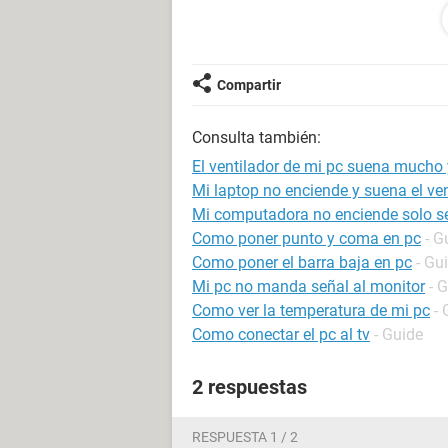
nada solo pantalla en negro
Me pueden ayudar que puedo hacer
Gracias
Compartir
Consulta también:
El ventilador de mi pc suena mucho
Mi laptop no enciende y suena el ven
Mi computadora no enciende solo se
Como poner punto y coma en pc
- G
Como poner el barra baja en pc
- Gu
Mi pc no manda señal al monitor
- 
Como ver la temperatura de mi pc
- 
Como conectar el pc al tv
- Guide
2 respuestas
RESPUESTA 1 / 2