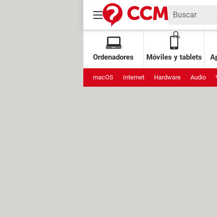
Ordenadores
Móviles y tablets
Ap
macOS
Internet
Hardware
Audio