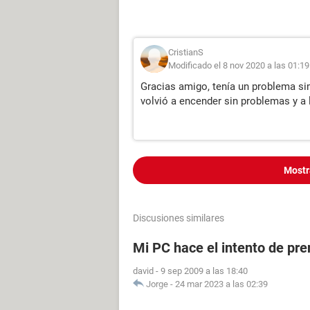
CristianS
Modificado el 8 nov 2020 a las 01:19
Gracias amigo, tenía un problema simi
volvió a encender sin problemas y a
Mostr
Discusiones similares
Mi PC hace el intento de pre
david
-
9 sep 2009 a las 18:40
Jorge
-
24 mar 2023 a las 02:39