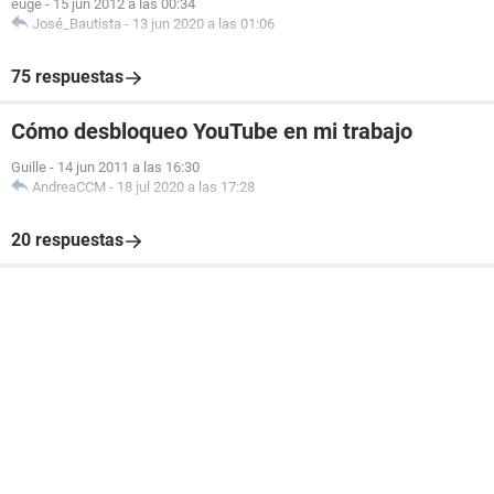
euge
-
15 jun 2012 a las 00:34
José_Bautista
-
13 jun 2020 a las 01:06
75 respuestas
Cómo desbloqueo YouTube en mi trabajo
Guille
-
14 jun 2011 a las 16:30
AndreaCCM
-
18 jul 2020 a las 17:28
20 respuestas