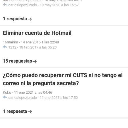
carloslopezjurado
-
19 may 2020 a las 15:57
1 respuesta
Eliminar cuenta de Hotmail
16mairim
-
14 ene 2015 a las 22:48
1212
-
18 feb 2017 a las 05:20
13 respuestas
¿Cómo puedo recuperar mi CUTS si no tengo el
correo ni la pregunta secreta?
Kuku
-
11 ene 2021 a las 04:46
carloslopezjurado
-
11 ene 2021 a las 17:50
1 respuesta