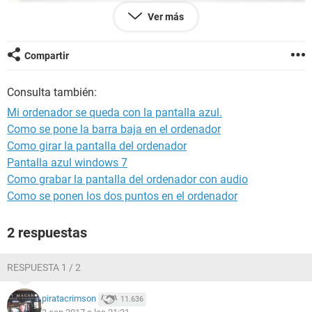
Ver más
Compartir
Consulta también:
No muestra ningun tipo de mensaje, simplemente despues
de unos minutos su pantalla se torna azul.
Mi ordenador se queda con la pantalla azul.
Como se pone la barra baja en el ordenador
Como girar la pantalla del ordenador
Pantalla azul windows 7
Como grabar la pantalla del ordenador con audio
Como se ponen los dos puntos en el ordenador
2 respuestas
RESPUESTA 1 / 2
piratacrimson
11.636