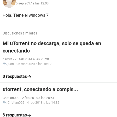
5 sep 2017 a las 12:03
Hola. Tiene el windows 7.
Discusiones similares
Mi uTorrent no descarga, solo se queda en
conectando
camyf
-
26 feb 2014 a las 23:20
juan
-
26 mar 2020 a las 18:12
8 respuestas
utorrent, conectando a compis...
Cristian092
-
2 feb 2018 a las 20:51
Cristian092
-
4 feb 2018 a las 14:32
3 respuestas