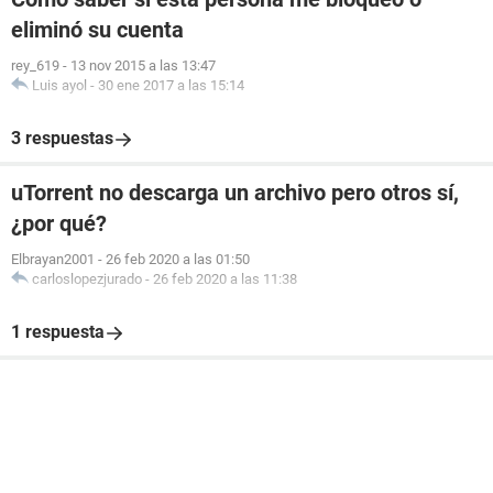
eliminó su cuenta
rey_619
-
13 nov 2015 a las 13:47
Luis ayol
-
30 ene 2017 a las 15:14
3 respuestas
uTorrent no descarga un archivo pero otros sí,
¿por qué?
Elbrayan2001
-
26 feb 2020 a las 01:50
carloslopezjurado
-
26 feb 2020 a las 11:38
1 respuesta