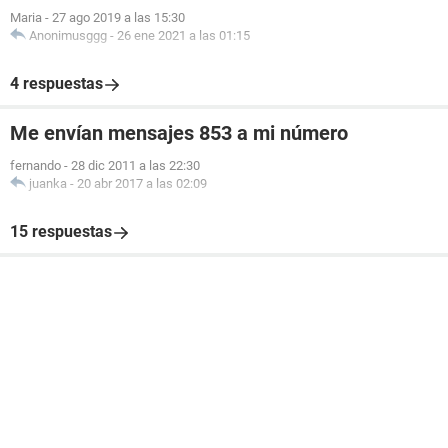
Maria
-
27 ago 2019 a las 15:30
Anonimusggg
-
26 ene 2021 a las 01:15
4 respuestas
Me envían mensajes 853 a mi número
fernando
-
28 dic 2011 a las 22:30
juanka
-
20 abr 2017 a las 02:09
15 respuestas