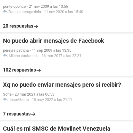
ponteloponce
-
21 nov 2009 a las 13:56
Dariquinterogaxiola
-
11 nov 2020 a las 15:40
20 respuestas
No puedo abrir mensajes de Facebook
pereyra patricia
-
11 sep 2009 a las 13:35
Milena castaneda
-
16 mar 2017 a las 23:31
102 respuestas
Xq no puedo enviar mensajes pero si recibir?
Sofia
-
20 mar 2021 a las 06:53
JoseAlberto
-
18 may 2022 a las 21:11
7 respuestas
Cuál es mi SMSC de Movilnet Venezuela