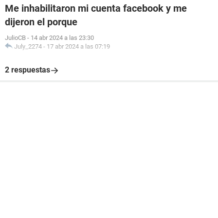
Me inhabilitaron mi cuenta facebook y me
dijeron el porque
JulioCB
-
14 abr 2024 a las 23:30
July_2274
-
17 abr 2024 a las 07:19
2 respuestas