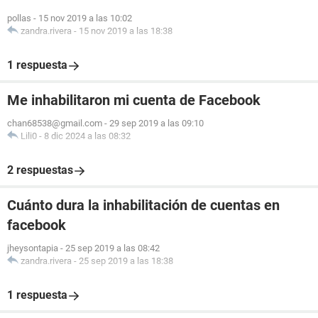
pollas
-
15 nov 2019 a las 10:02
zandra.rivera
-
15 nov 2019 a las 18:38
1 respuesta
Me inhabilitaron mi cuenta de Facebook
chan68538@gmail.com
-
29 sep 2019 a las 09:10
Lili0
-
8 dic 2024 a las 08:32
2 respuestas
Cuánto dura la inhabilitación de cuentas en
facebook
jheysontapia
-
25 sep 2019 a las 08:42
zandra.rivera
-
25 sep 2019 a las 18:38
1 respuesta