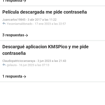
1 respuesta
Película descargada me pide contraseña
Juancarlos19845
-
3 abr 2017 a las 11:22
Yeseniamaldonado
-
17 ene 2023 a las 22:57
3 respuestas
Descargué aplicacion KMSPico y me pide
contraseña
Claudiopatriciocaroaraya
-
3 jun 2023 a las 21:43
gslaura
-
16 jun 2023 a las 07:13
1 respuesta