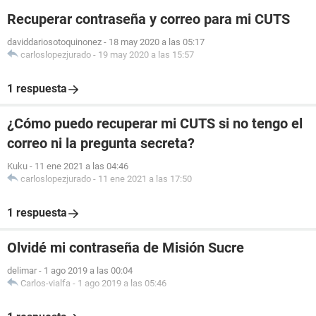
Recuperar contraseña y correo para mi CUTS
daviddariosotoquinonez
-
18 may 2020 a las 05:17
carloslopezjurado
-
19 may 2020 a las 15:57
1 respuesta
¿Cómo puedo recuperar mi CUTS si no tengo el
correo ni la pregunta secreta?
Kuku
-
11 ene 2021 a las 04:46
carloslopezjurado
-
11 ene 2021 a las 17:50
1 respuesta
Olvidé mi contraseña de Misión Sucre
delimar
-
1 ago 2019 a las 00:04
Carlos-vialfa
-
1 ago 2019 a las 05:46