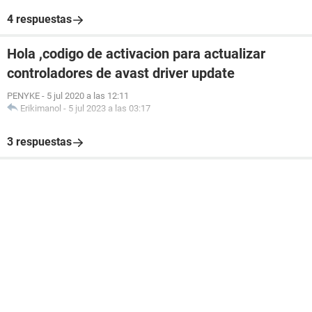
4 respuestas
Hola ,codigo de activacion para actualizar
controladores de avast driver update
PENYKE
-
5 jul 2020 a las 12:11
Erikimanol
-
5 jul 2023 a las 03:17
3 respuestas