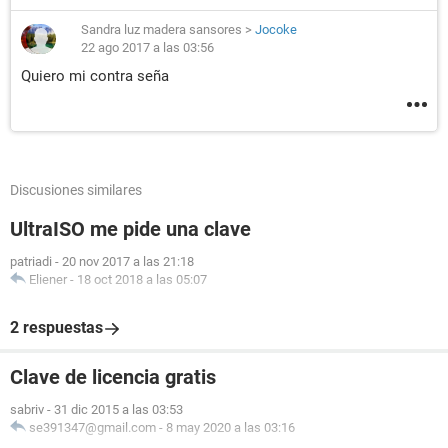
Sandra luz madera sansores
>
Jocoke
22 ago 2017 a las 03:56
Quiero mi contra seña
Discusiones similares
UltraISO me pide una clave
patriadi
-
20 nov 2017 a las 21:18
Eliener
-
18 oct 2018 a las 05:07
2 respuestas
Clave de licencia gratis
sabriv
-
31 dic 2015 a las 03:53
se391347@gmail.com
-
8 may 2020 a las 03:16