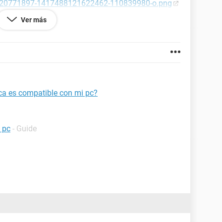
-20771897-1417488121622462-110839980-o.png
t/pictures/zLqptluwJciKh5oaPz8BsSHQFMQtfXSPH6s
Ver más
20793174-1417490081622266-193626181-n.png
ts, es una maquina vieja, pero necesito una tarjeta
 PC explotaria, algo normal para mantenerme hasta
o y poder jugar a gusto. Gracias.
ica es compatible con mi pc?
i pc
- Guide