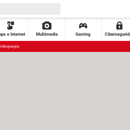
ps e Internet
Multimedia
Gaming
Cibersegurid
Videojuegos