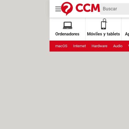
Ordenadores
Móviles y tablets
Ap
macOS
Internet
Hardware
Audio