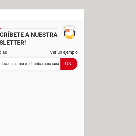
SCRÍBETE A NUESTRA
SLETTER!
cias
Ver un ejemplo