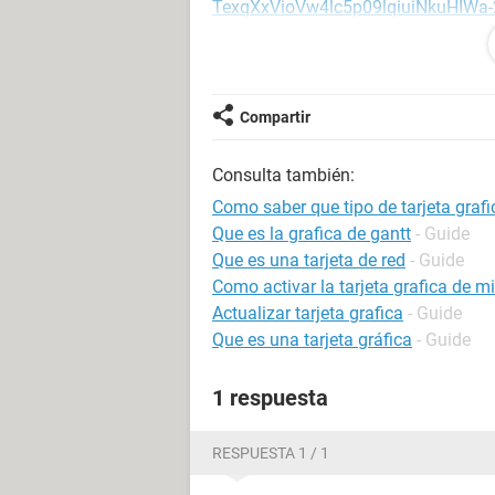
TexqXxVioVw4lc5p09lqiuiNkuHIWa
http://static.ccm2.net/es.ccm.ne
U5r9eHxgOrb3sYcAb77jzD8f8bDhy-
Tiene una fuente de poder de 500wat
Compartir
grafica no tan potente, ya que esta
que compre una PC mejor para trabaj
Consulta también:
Como saber que tipo de tarjeta graf
Que es la grafica de gantt
- Guide
Que es una tarjeta de red
- Guide
Como activar la tarjeta grafica de m
Actualizar tarjeta grafica
- Guide
Que es una tarjeta gráfica
- Guide
1 respuesta
RESPUESTA 1 / 1