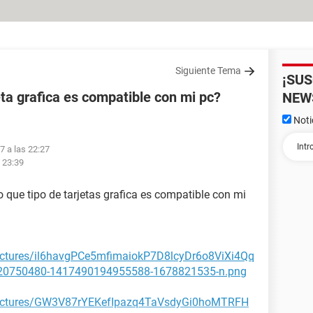
Siguiente Tema
¡SU
ta grafica es compatible con mi pc?
NEW
Noti
7 a las 22:27
 23:39
 que tipo de tarjetas grafica es compatible con mi
/pictures/il6havgPCe5mfimaiokP7D8lcyDr6o8ViXi4Qq
750480-1417490194955588-1678821535-n.png
t/pictures/GW3V87rYEKefIpazq4TaVsdyGi0hoMTRFH