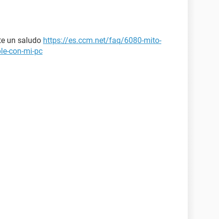
nte un saludo
https://es.ccm.net/faq/6080-mito-
ble-con-mi-pc