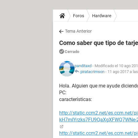
Foros
Hardware
Tema Anterior
Como saber que tipo de tarje
Cerrado
panditaxd
- Modificado el 10 ago 201
piratacrimson
-
11 ago 2017 a las
Hola. Alguien que me ayude diciendo
PC:
características:
http://static.ccm2.net/es.ccm.net
kH7mIYrzks7FU9QaXgXFWQ7WNe-20
http://static.ccm2.net/es.ccm.ne