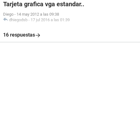
Tarjeta grafica vga estandar..
Diego
-
14 may 2012 a las 09:38
dhiegodsb
-
17 jul 2016 a las 01:39
16 respuestas