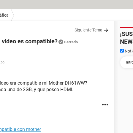
áfica
Siguiente Tema
¡SU
 video es compatible?
NEW
Cerrado
Noti
:29
e vídeo era compatible mi Mother DH61WW?
ada una de 2GB, y que posea HDMI.
mpatible con mother