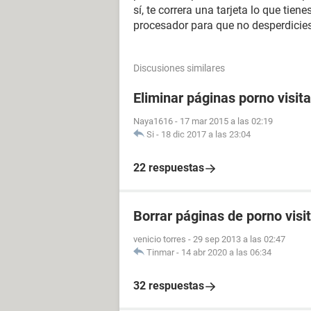
sí, te correra una tarjeta lo que tien
procesador para que no desperdicies
Discusiones similares
Eliminar páginas porno visit
Naya1616
-
17 mar 2015 a las 02:19
Si
-
18 dic 2017 a las 23:04
22 respuestas
Borrar páginas de porno visi
venicio torres
-
29 sep 2013 a las 02:47
Tinmar
-
14 abr 2020 a las 06:34
32 respuestas