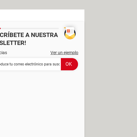
SCRÍBETE A NUESTRA
SLETTER!
cias
Ver un ejemplo