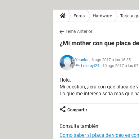
Foros
Hardware
Tarjeta gr
Tema Anterior
¿Mi mother con que placa de
Yeunks
- 6 ago 2017 a las 16:35
Loleroyt24
-
10 ago 2017 a las 07
Hola.
Mi cuestión, ¿era con que placa d
Lo que me interesa seria mas que n
Compartir
Consulta también:
Como saber si placa de video es co