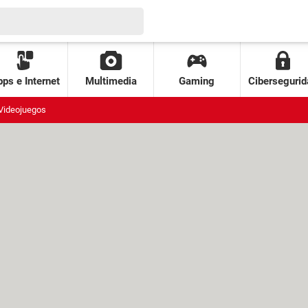
ps e Internet
Multimedia
Gaming
Cibersegurid
Videojuegos