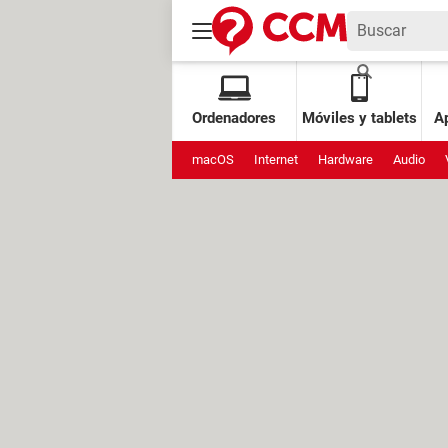
Ordenadores
Móviles y tablets
Ap
macOS
Internet
Hardware
Audio