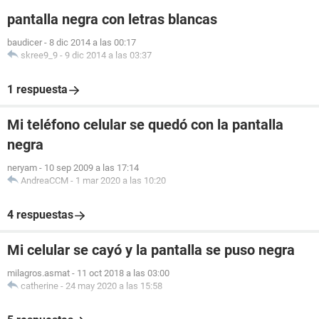
pantalla negra con letras blancas
baudicer
-
8 dic 2014 a las 00:17
skree9_9
-
9 dic 2014 a las 03:37
1 respuesta
Mi teléfono celular se quedó con la pantalla
negra
neryam
-
10 sep 2009 a las 17:14
AndreaCCM
-
1 mar 2020 a las 10:20
4 respuestas
Mi celular se cayó y la pantalla se puso negra
milagros.asmat
-
11 oct 2018 a las 03:00
catherine
-
24 may 2020 a las 15:58