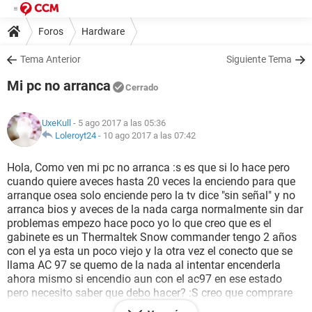
Foros
Hardware
Tema Anterior
Siguiente Tema
Mi pc no arranca
Cerrado
UxeKull
- 5 ago 2017 a las 05:36
Loleroyt24
-
10 ago 2017 a las 07:42
Hola, Como ven mi pc no arranca :s es que si lo hace pero
cuando quiere aveces hasta 20 veces la enciendo para que
arranque osea solo enciende pero la tv dice "sin señal" y no
arranca bios y aveces de la nada carga normalmente sin dar
problemas empezo hace poco yo lo que creo que es el
gabinete es un Thermaltek Snow commander tengo 2 años
con el ya esta un poco viejo y la otra vez el conecto que se
llama AC 97 se quemo de la nada al intentar encenderla
ahora mismo si encendio aun con el ac97 en ese estado
pero necesito saber que debo hacer? :S creo que comprare
otro gabinete digo si ese es el problema no puedo apagar la