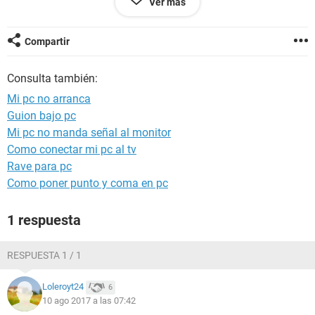
Ver más
PC si lo hago tardare horas en ecenderla
Mi pc:
Compartir
AMD FX 8320 8c 3.5ghz
GPU Gigabyte G1 gaming 2gb gtx 960
Consulta también:
Disipador CM EVO 212
PSU Corsair CX500M
Mi pc no arranca
MB Gigabyte 78LMT USB3
Guion bajo pc
Mi pc no manda señal al monitor
hace ni 3 meses compre la Mother,el disipador y la PSU
Como conectar mi pc al tv
nuevos en caja pero el CPU tiene igual 2 años y tiene 3 pins
Rave para pc
rotos desde ese tiempo sin dar problemas ayudaaa
Como poner punto y coma en pc
1 respuesta
RESPUESTA 1 / 1
Loleroyt24
6
10 ago 2017 a las 07:42