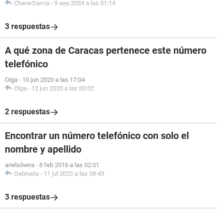
ChaneGarcia
-
9 sep 2024 a las 01:14
3 respuestas
A qué zona de Caracas pertenece este número
telefónico
Olga
-
10 jun 2020 a las 17:04
Olga
-
12 jun 2020 a las 00:02
2 respuestas
Encontrar un número telefónico con solo el
nombre y apellido
arielsilvera
-
8 feb 2016 a las 02:01
Gabruela
-
11 jul 2022 a las 08:43
3 respuestas