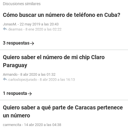
Discusiones similares
Cómo buscar un número de teléfono en Cuba?
JonasM.
-
22 may 2019 a las 20:43
dearmas
-
8 ene 2020 a las 02:22
3 respuestas
Quiero saber el número de mi chip Claro
Paraguay
Armando
-
8 abr 2020 a las 01:32
carloslopezjurado
-
8 abr 2020 a las 16:13
1 respuesta
Quiero saber a qué parte de Caracas pertenece
un número
carmencita
-
14 abr 2020 a las 04:38