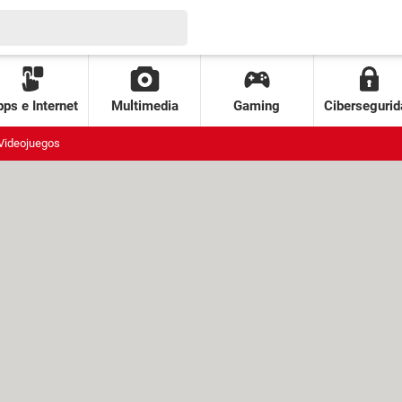
ps e Internet
Multimedia
Gaming
Cibersegurid
Videojuegos