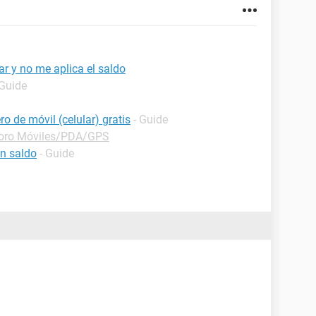
r y no me aplica el saldo
 Guide
o de móvil (celular) gratis
- Guide
oro Móviles/PDA/GPS
in saldo
- Guide