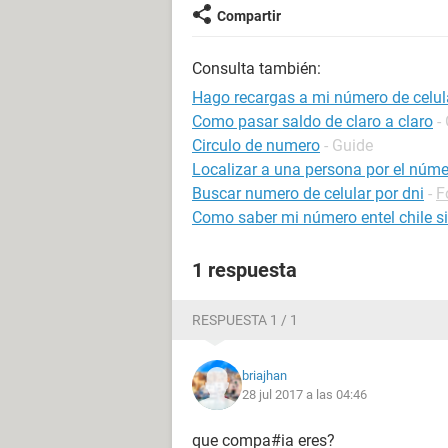
Compartir
Consulta también:
Hago recargas a mi número de celula
Como pasar saldo de claro a claro
-
Circulo de numero
- Guide
Localizar a una persona por el númer
Buscar numero de celular por dni
-
F
Como saber mi número entel chile s
1 respuesta
RESPUESTA 1 / 1
briajhan
28 jul 2017 a las 04:46
que compa#ia eres?