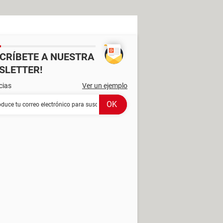
SCRÍBETE A NUESTRA
SLETTER!
cias
Ver un ejemplo