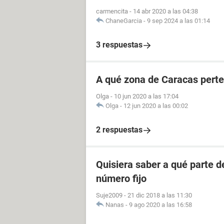
carmencita
-
14 abr 2020 a las 04:38
ChaneGarcia
-
9 sep 2024 a las 01:14
3 respuestas
A qué zona de Caracas perte
Olga
-
10 jun 2020 a las 17:04
Olga
-
12 jun 2020 a las 00:02
2 respuestas
Quisiera saber a qué parte 
número fijo
Suje2009
-
21 dic 2018 a las 11:30
Nanas
-
9 ago 2020 a las 16:58