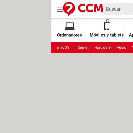
Ordenadores
Móviles y tablets
Ap
macOS
Internet
Hardware
Audio