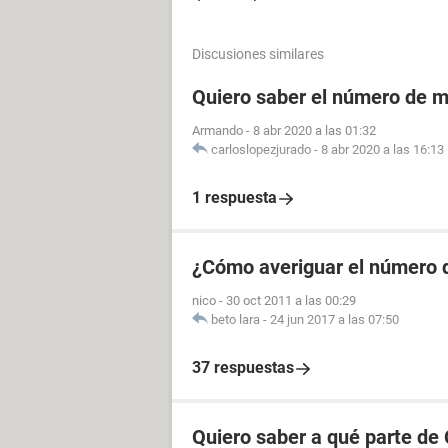
Discusiones similares
Quiero saber el número de m
Armando
-
8 abr 2020 a las 01:32
carloslopezjurado
-
8 abr 2020 a las 16:13
1 respuesta
¿Cómo averiguar el número d
nico
-
30 oct 2011 a las 00:29
beto lara
-
24 jun 2017 a las 07:50
37 respuestas
Quiero saber a qué parte de