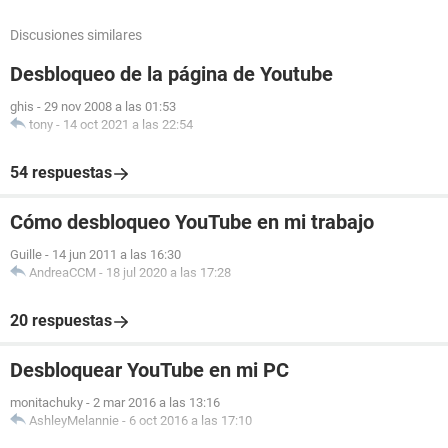
Discusiones similares
Desbloqueo de la página de Youtube
ghis
-
29 nov 2008 a las 01:53
tony
-
14 oct 2021 a las 22:54
54 respuestas
Cómo desbloqueo YouTube en mi trabajo
Guille
-
14 jun 2011 a las 16:30
AndreaCCM
-
18 jul 2020 a las 17:28
20 respuestas
Desbloquear YouTube en mi PC
monitachuky
-
2 mar 2016 a las 13:16
AshleyMelannie
-
6 oct 2016 a las 17:10