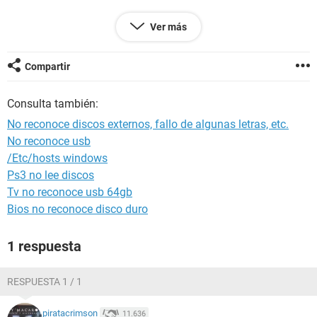
me urge solución.
Ver más
agradecere ayudas positivas para solucionar esto de
inmediato.
Compartir
saludos,
Consulta también:
No reconoce discos externos, fallo de algunas letras, etc.
No reconoce usb
/Etc/hosts windows
Ps3 no lee discos
Tv no reconoce usb 64gb
Bios no reconoce disco duro
1 respuesta
RESPUESTA 1 / 1
piratacrimson
11.636