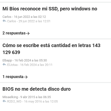
Mi Bios reconoce mi SSD, pero windows no
Carlos
-
16 jun 2022 a las 02:12
Carlos
-
29 jun 2022 a las 12:01
2 respuestas
Cómo se escribe está cantidad en letras 143
129 639
Elbapp
-
16 feb 2024 a las 05:30
ElJotaa
-
16 feb 2024 a las 20:11
1 respuesta
BIOS no me detecta disco duro
Misaelking
-
9 abr 2015 a las 06:35
R2D2_WD
-
16 may 2016 a las 12:05