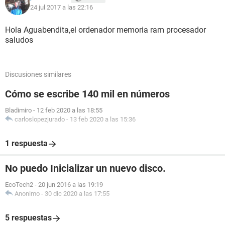
24 jul 2017 a las 22:16
Hola Aguabendita,el ordenador memoria ram procesador
saludos
Discusiones similares
Cómo se escribe 140 mil en números
Bladimiro
-
12 feb 2020 a las 18:55
carloslopezjurado
-
13 feb 2020 a las 15:36
1 respuesta
No puedo Inicializar un nuevo disco.
EcoTech2
-
20 jun 2016 a las 19:19
Anonimo
-
30 dic 2020 a las 17:55
5 respuestas