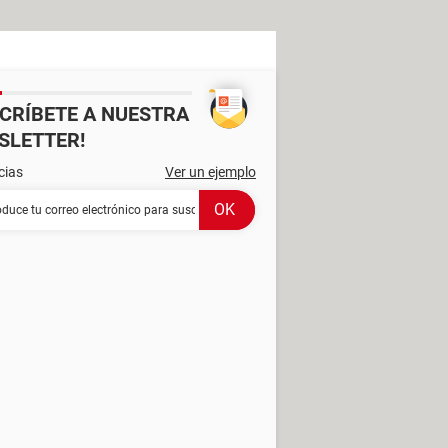
SCRÍBETE A NUESTRA
SLETTER!
cias
Ver un ejemplo