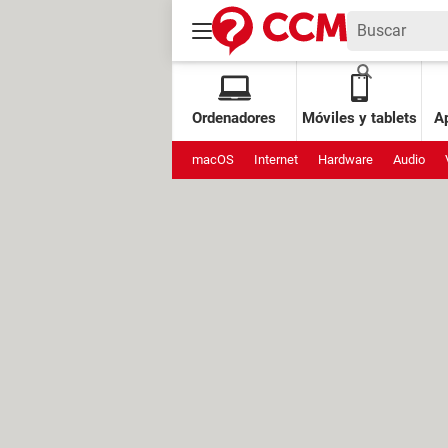
Ordenadores
Móviles y tablets
Ap
macOS
Internet
Hardware
Audio