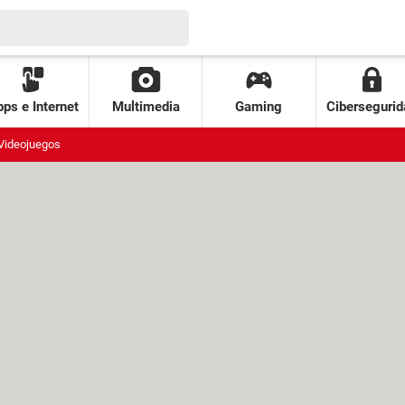
ps e Internet
Multimedia
Gaming
Cibersegurid
Videojuegos