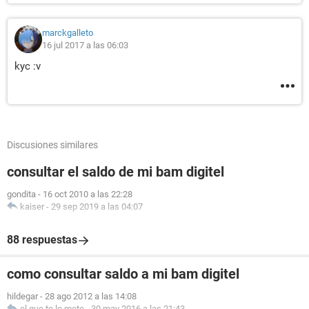
marckgalleto
16 jul 2017 a las 06:03
kyc :v
Discusiones similares
consultar el saldo de mi bam digitel
gondita
-
16 oct 2010 a las 22:28
kaiser
-
29 sep 2019 a las 04:07
88 respuestas
como consultar saldo a mi bam digitel
hildegar
-
28 ago 2012 a las 14:08
el que te lo mete
-
30 may 2016 a las 21:43