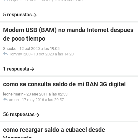
5 respuestas
Modem USB (BAM) no manda Internet despues
de poco tiempo
Snooke
-
12 oct 2020 a las 19:05
Tommy1200
-
13 oct 2020 a las 14:20
1 respuesta
como se consulta saldo de mi BAN 3G digitel
leonelmarin
-
20 ene 2011 a las 02:53
aronn
-
17 may 2016 a las 20:57
56 respuestas
como recargar saldo a cubacel desde