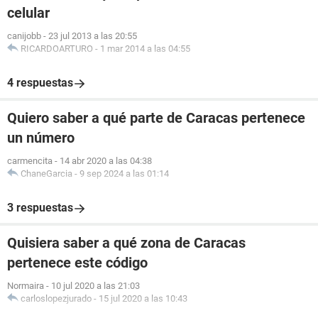
celular
canijobb
-
23 jul 2013 a las 20:55
RICARDOARTURO
-
1 mar 2014 a las 04:55
4 respuestas
Quiero saber a qué parte de Caracas pertenece
un número
carmencita
-
14 abr 2020 a las 04:38
ChaneGarcia
-
9 sep 2024 a las 01:14
3 respuestas
Quisiera saber a qué zona de Caracas
pertenece este código
Normaira
-
10 jul 2020 a las 21:03
carloslopezjurado
-
15 jul 2020 a las 10:43