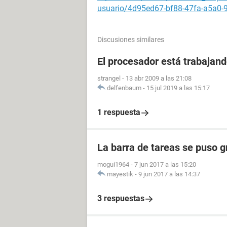
usuario/4d95ed67-bf88-47fa-a5a0-
Discusiones similares
El procesador está trabajand
strangel
-
13 abr 2009 a las 21:08
delfenbaum
-
15 jul 2019 a las 15:17
1 respuesta
La barra de tareas se puso 
mogui1964
-
7 jun 2017 a las 15:20
mayestik
-
9 jun 2017 a las 14:37
3 respuestas