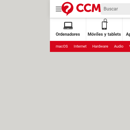
Ordenadores
Móviles y tablets
Ap
macOS
Internet
Hardware
Audio