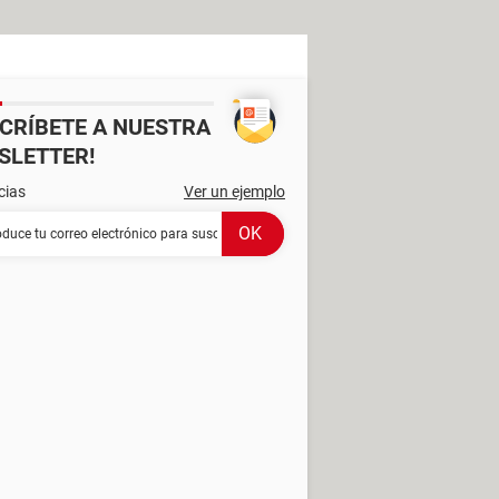
SCRÍBETE A NUESTRA
SLETTER!
cias
Ver un ejemplo