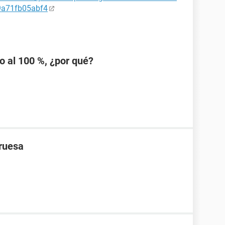
9a71fb05abf4
o al 100 %, ¿por qué?
gruesa