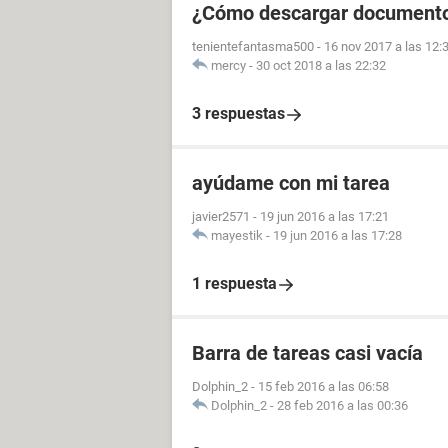
¿Cómo descargar documento
tenientefantasma500
-
16 nov 2017 a las 12:
mercy
-
30 oct 2018 a las 22:32
3 respuestas
ayúdame con mi tarea
javier2571
-
19 jun 2016 a las 17:21
mayestik
-
19 jun 2016 a las 17:28
1 respuesta
Barra de tareas casi vacía
Dolphin_2
-
15 feb 2016 a las 06:58
Dolphin_2
-
28 feb 2016 a las 00:36