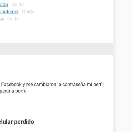
bado
- Guide
 internet
- Guide
ia
- Guide
Facebook y me cambiaron la contraseña mi perfil
perarla porfa
lular perdido