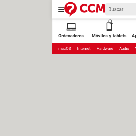
Ordenadores
Móviles y tablets
Ap
macOS
Internet
Hardware
Audio