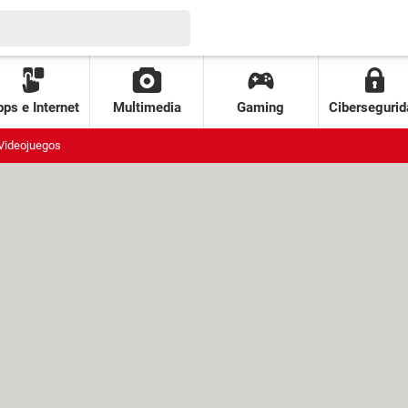
ps e Internet
Multimedia
Gaming
Cibersegurid
Videojuegos