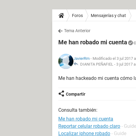
Foros
Mensajerías y chat
Tema Anterior
Me han robado mi cuenta
C
JavierRm
- Modificado el 3 jul 2017 a
DIANITA PEÑAFIEL -
3 jul 2017 a
Me han hackeado mi cuenta cómo l
Compartir
Consulta también:
Me han robado mi cuenta
Reportar celular robado claro
- Guid
Localizar iphone robado
- Guide