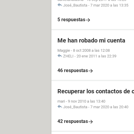
José_Bautista
-
7 mar 2020 a las 13:35
5 respuestas
Me han robado mi cuenta
Maggie
-
8 oct 2008 a las 12:08
ZHELI
-
20 ene 2011 a las 22:39
46 respuestas
Recuperar los contactos de 
mari
-
9 nov 2010 a las 13:40
José_Bautista
-
7 mar 2020 a las 20:40
42 respuestas