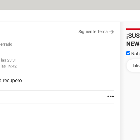
Siguiente Tema
¡SU
NEW
errado
Noti
 las 23:31
 las 19:42
a recupero
e