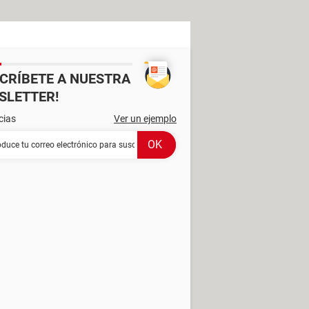
SCRÍBETE A NUESTRA
SLETTER!
cias
Ver un ejemplo