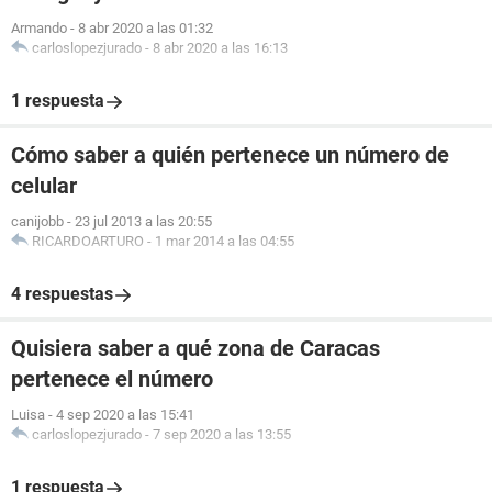
Armando
-
8 abr 2020 a las 01:32
carloslopezjurado
-
8 abr 2020 a las 16:13
1 respuesta
Cómo saber a quién pertenece un número de
celular
canijobb
-
23 jul 2013 a las 20:55
RICARDOARTURO
-
1 mar 2014 a las 04:55
4 respuestas
Quisiera saber a qué zona de Caracas
pertenece el número
Luisa
-
4 sep 2020 a las 15:41
carloslopezjurado
-
7 sep 2020 a las 13:55
1 respuesta