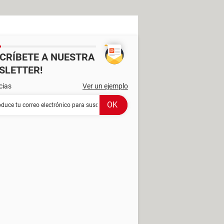
SCRÍBETE A NUESTRA
SLETTER!
cias
Ver un ejemplo