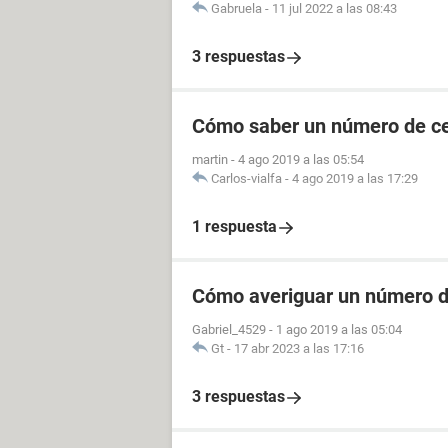
Gabruela
-
11 jul 2022 a las 08:43
3 respuestas
Cómo saber un número de cel
martin
-
4 ago 2019 a las 05:54
Carlos-vialfa
-
4 ago 2019 a las 17:29
1 respuesta
Cómo averiguar un número de
Gabriel_4529
-
1 ago 2019 a las 05:04
Gt
-
17 abr 2023 a las 17:16
3 respuestas