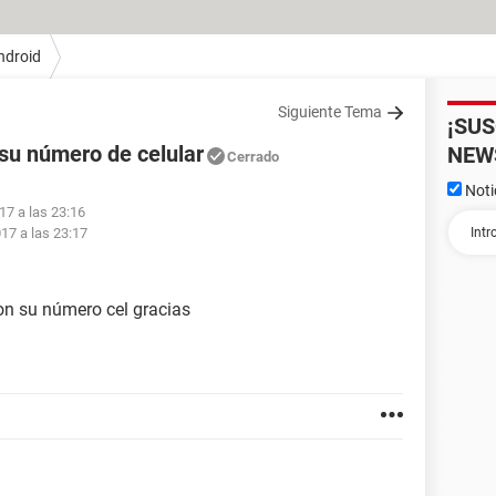
ndroid
Siguiente Tema
¡SU
 su número de celular
NEW
Cerrado
Noti
17 a las 23:16
017 a las 23:17
on su número cel gracias