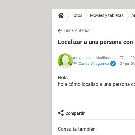
Foros
Móviles y tabletas
A
Tema Anterior
Localizar a una persona con
rodiguezgal
- Modificado el 27 jun 20
Carlos Villagómez
-
27 jun 2
Hola,
hola cómo localizo a una persona c
Compartir
Consulta también: