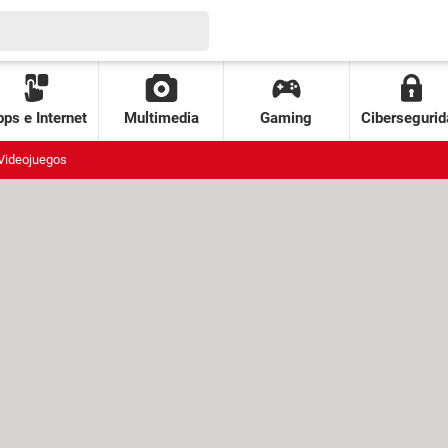
ps e Internet
Multimedia
Gaming
Cibersegurid
Videojuegos