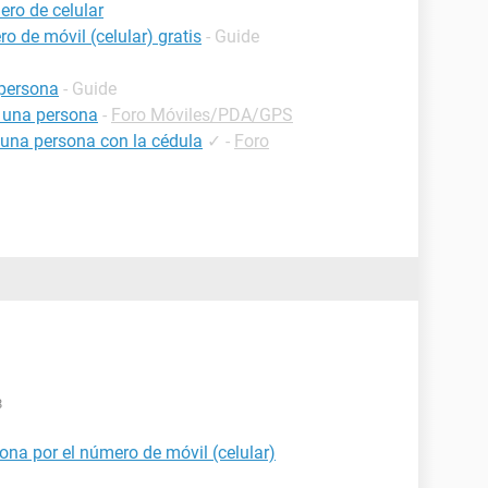
ro de celular
o de móvil (celular) gratis
- Guide
persona
- Guide
 una persona
-
Foro Móviles/PDA/GPS
 una persona con la cédula
✓
-
Foro
8
ona por el número de móvil (celular)