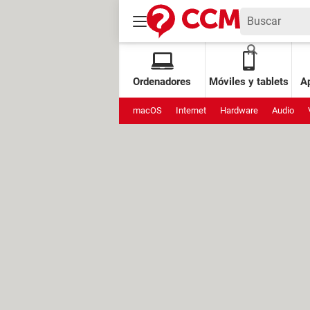
Ordenadores
Móviles y tablets
Ap
macOS
Internet
Hardware
Audio