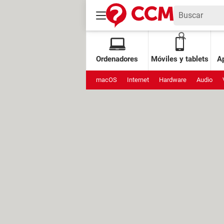
Ordenadores
Móviles y tablets
Ap
macOS
Internet
Hardware
Audio