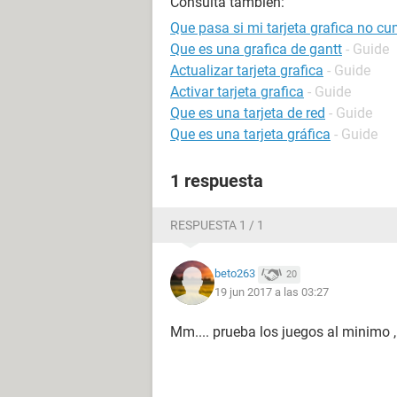
Consulta también:
Que pasa si mi tarjeta grafica no cu
Que es una grafica de gantt
- Guide
Actualizar tarjeta grafica
- Guide
Activar tarjeta grafica
- Guide
Que es una tarjeta de red
- Guide
Que es una tarjeta gráfica
- Guide
1 respuesta
RESPUESTA 1 / 1
beto263
20
19 jun 2017 a las 03:27
Mm.... prueba los juegos al minimo ,