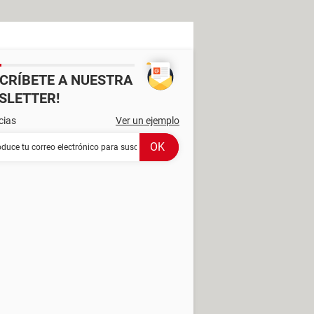
SCRÍBETE A NUESTRA
SLETTER!
cias
Ver un ejemplo