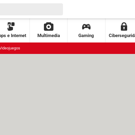
ps e Internet
Multimedia
Gaming
Cibersegurid
Videojuegos