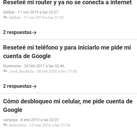
Reseteé mi router y ya no se conecta a internet
lalobar
-
11 nov 2019 a las 20:27
lalobar
-
11 nov 2019 a las 21:02
2 respuestas
Reseteé mi teléfono y para iniciarlo me pide mi
cuenta de Google
Elyxeneixe
-
24 feb 2017 a las 02:46
José_Bautista
-
28 feb 2020 a las 17:50
2 respuestas
Cómo desbloqueo mi celular, me pide cuenta de
Google
sariyoya
-
8 ene 2015 a las 02:07
Anaonimo
-
13 mar 2016 a las 21:56