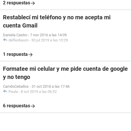
2 respuestas
Restablecí mi teléfono y no me acepta mi
cuenta Gmail
Daniela Castro
-
7 nov 2016 a las 14:09
delfenbaum
-
30 jul 2019 a las 10:29
1 respuesta
Formatee mi celular y me pide cuenta de google
y no tengo
CamiloCeballos
-
31 oct 2018 a las 17:46
Paula
-
8 oct 2019 a las 06:52
6 respuestas