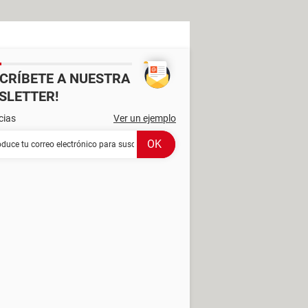
SCRÍBETE A NUESTRA
SLETTER!
cias
Ver un ejemplo