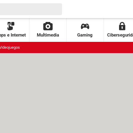
ps e Internet
Multimedia
Gaming
Cibersegurid
Videojuegos