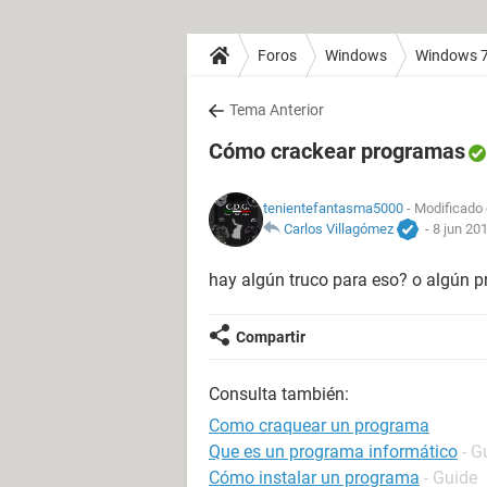
Foros
Windows
Windows 
Tema Anterior
Cómo crackear programas
tenientefantasma5000
- Modificado 
Carlos Villagómez
-
8 jun 201
hay algún truco para eso? o algún 
Compartir
Consulta también:
Como craquear un programa
Que es un programa informático
- G
Cómo instalar un programa
- Guide