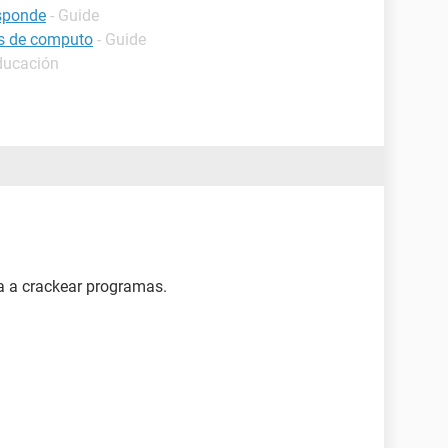
sponde
- Guide
os de computo
- Guide
ducación
 a crackear programas.