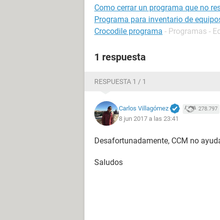
Como cerrar un programa que no re
Programa para inventario de equip
Crocodile programa
- Programas - E
1 respuesta
RESPUESTA 1 / 1
Carlos Villagómez
278.797
8 jun 2017 a las 23:41
Desafortunadamente, CCM no ayuda
Saludos