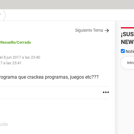
7
Siguiente Tema
¡SU
NEW
Resuelto
/Cerrado
Noti
el 8 jun 2017 a las 23:40
7 a las 23:41
programa que crackea programas, juegos etc???
uide