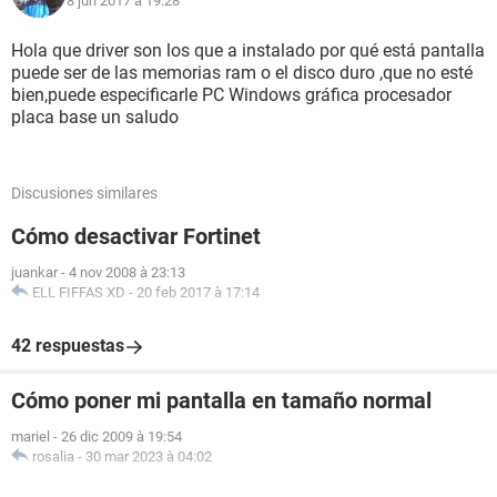
8 jun 2017 à 19:28
Hola que driver son los que a instalado por qué está pantalla
puede ser de las memorias ram o el disco duro ,que no esté
bien,puede especificarle PC Windows gráfica procesador
placa base un saludo
Discusiones similares
Cómo desactivar Fortinet
juankar
-
4 nov 2008 à 23:13
ELL FIFFAS XD
-
20 feb 2017 à 17:14
42 respuestas
Cómo poner mi pantalla en tamaño normal
mariel
-
26 dic 2009 à 19:54
rosalia
-
30 mar 2023 à 04:02