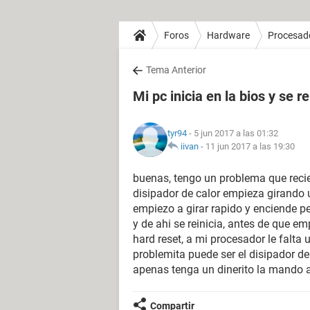
Foros
Hardware
Procesad
Tema Anterior
Mi pc inicia en la bios y se re
tyr94
- 5 jun 2017 a las 01:32
iivan
-
11 jun 2017 a las 19:30
buenas, tengo un problema que reci
disipador de calor empieza girando 
empiezo a girar rapido y enciende p
y de ahi se reinicia, antes de que em
hard reset, a mi procesador le falta 
problemita puede ser el disipador d
apenas tenga un dinerito la mando a
Compartir