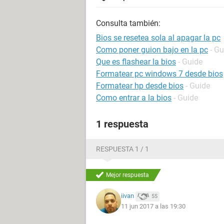
Consulta también:
Bios se resetea sola al apagar la pc
Como poner guion bajo en la pc
- Gu
Que es flashear la bios
- Guide
Formatear pc windows 7 desde bios
Formatear hp desde bios
- Guide
Como entrar a la bios
- Guide
1 respuesta
RESPUESTA 1 / 1
Mejor respuesta
iivan
55
11 jun 2017 a las 19:30