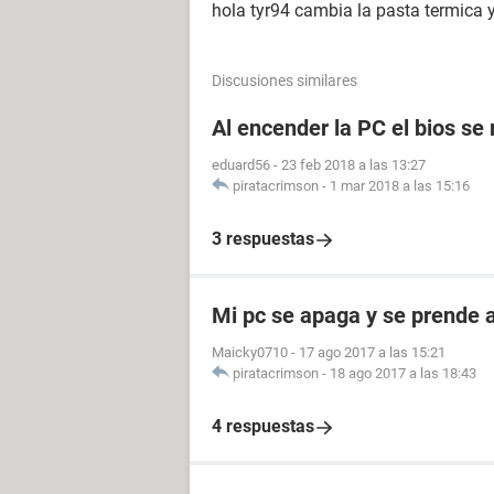
hola tyr94 cambia la pasta termica y
Discusiones similares
Al encender la PC el bios se
eduard56
-
23 feb 2018 a las 13:27
piratacrimson
-
1 mar 2018 a las 15:16
3 respuestas
Mi pc se apaga y se prende a
Maicky0710
-
17 ago 2017 a las 15:21
piratacrimson
-
18 ago 2017 a las 18:43
4 respuestas