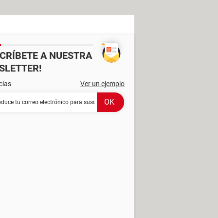
SCRÍBETE A NUESTRA
SLETTER!
cias
Ver un ejemplo