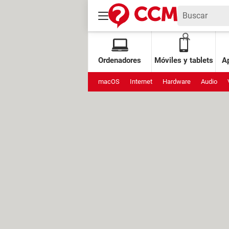
Ordenadores
Móviles y tablets
Ap
macOS
Internet
Hardware
Audio