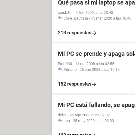
Qué pasa si mi laptop se ap
joesk8er
-
4 feb 2009 a las 23:43
José_Bautista
-
15 mar 2020 a las 18:40
218 respuestas
Mi PC se prende y apaga sol
FranKit0
-
11 oct 2008 a las 02:55
Adriano
-
26 ene 2023 a las 17:19
152 respuestas
Mi PC está fallando, se apag
dyfre
-
26 ago 2008 a las 02:02
aea
-
25 may 2020 a las 03:03