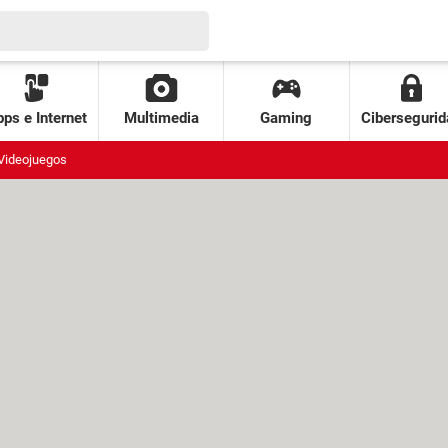
ps e Internet
Multimedia
Gaming
Cibersegurid
Videojuegos