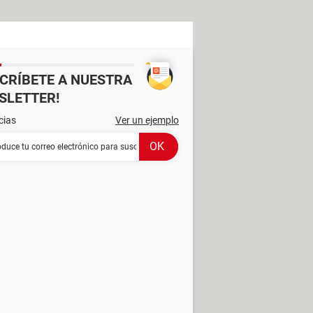
SCRÍBETE A NUESTRA
SLETTER!
cias
Ver un ejemplo