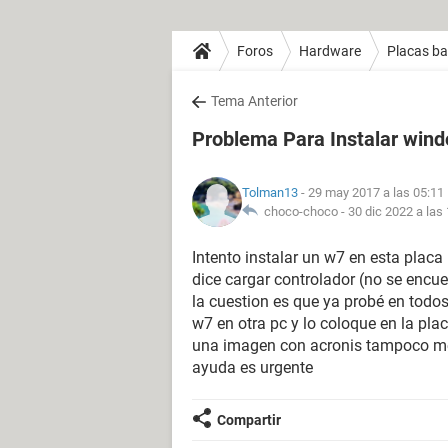
Foros
Hardware
Placas b
Tema Anterior
Problema Para Instalar win
Tolman13
- 29 may 2017 a las 05:11
choco-choco -
30 dic 2022 a las
Intento instalar un w7 en esta placa 
dice cargar controlador (no se encu
la cuestion es que ya probé en todos
w7 en otra pc y lo coloque en la placa
una imagen con acronis tampoco me 
ayuda es urgente
Compartir