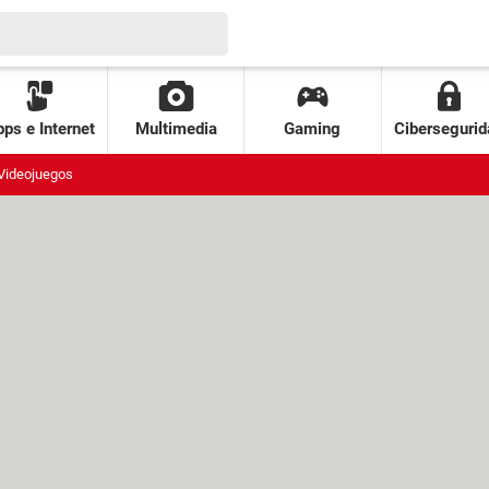
ps e Internet
Multimedia
Gaming
Cibersegurid
Videojuegos