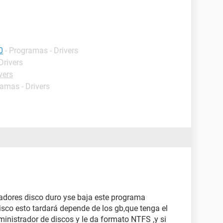
0
- Programas - Drivers
Drivers
vers
ramas - Drivers
adores disco duro yse baja este programa
isco esto tardará depende de los gb,que tenga el
inistrador de discos y le da formato NTFS ,y si