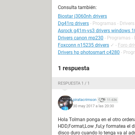
Consulta también:
Biostar j3060nh drivers
Dg41rq drivers
- Programas - Drivers
Asrock g41m-vs3 drivers windows 1
Drivers canon mp230
- Programas - 
Foxconn n15235 drivers
✓
-
Foro dri
Drivers hp photosmart c4280
- Prog
1 respuesta
RESPUESTA 1 / 1
piratacrimson
11.636
30 may 2017 a las 20:30
Hola Tolman ponga en el otro orden
HDD,Format,Low ,ful,y formatea el d
disco duro cuando lo tenga va al adm