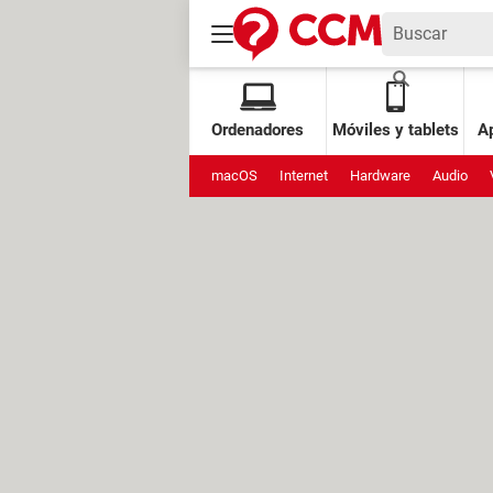
Ordenadores
Móviles y tablets
Ap
macOS
Internet
Hardware
Audio