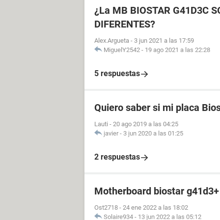
¿La MB BIOSTAR G41D3C 
DIFERENTES?
Alex.Argueta
-
3 jun 2021 a las 17:59
MiguelY2542
-
19 ago 2021 a las 22:28
5 respuestas
Quiero saber si mi placa Bio
Lauti
-
20 ago 2019 a las 04:25
javier
-
3 jun 2020 a las 01:25
2 respuestas
Motherboard biostar g41d3+
Ost2718
-
24 ene 2022 a las 18:02
Solaire934
-
13 jun 2022 a las 05:12